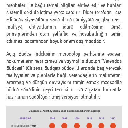
mənbələri ilə bağlı təməl bilgiləri ehtiva edir və bunları
sistemli şəkildə ictimaiyyətə çatdırır. Digər tərəfdən, icra
ediləcək siyasətlərin sadə dildə cəmiyyətə açıqlanması,
maliyyə ehtiyatlarının idarə edilməsinin təməl
prinsiplərindən olan şəffaflıq və hesabatlılığın təmin
edilməsi baxımından böyük önəm daşımaqdadır.
Açıq Büdcə İndeksinin metodoloji şərhlərinə əsasən
hökumətlərin nəşr etməli və yaymalı olduqları “Vətəndaş
Büdcəsi” (Citizens Budget) büdcə ili ərzində baş verəcək
fəaliyyətlər və planlarla bağlı vətəndaşların məlumatını
artırmaq və düzgün qavrayışını təmin etmək məqsədilə
büdcə sənədinin qeyri-texniki dil və əlçatan formatda
hazırlanan sadələşdirilmiş versiyası olmalıdır.