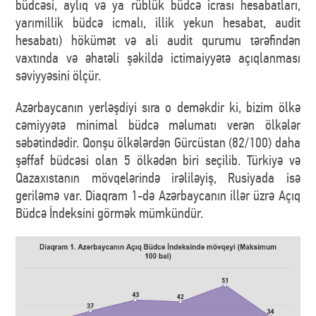
büdcəsi, aylıq və ya rüblük büdcə icrası hesabatları,
yarımillik büdcə icmalı, illik yekun hesabat, audit
hesabatı) hökümət və ali audit qurumu tərəfindən
vaxtında və əhatəli şəkildə ictimaiyyətə açıqlanması
səviyyəsini ölçür.
Azərbaycanın yerləşdiyi sıra o deməkdir ki, bizim ölkə
cəmiyyətə minimal büdcə məlumatı verən ölkələr
səbətindədir. Qonşu ölkələrdən Gürcüstan (82/100) daha
şəffaf büdcəsi olan 5 ölkədən biri seçilib. Türkiyə və
Qazaxıstanın mövqelərində irəliləyiş, Rusiyada isə
geriləmə var. Diaqram 1-də Azərbaycanın illər üzrə Açıq
Büdcə İndeksini görmək mümkündür.