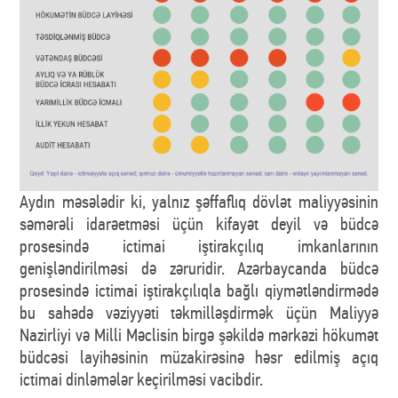
Aydın məsələdir ki, yalnız şəffaflıq dövlət maliyyəsinin
səmərəli idarəetməsi üçün kifayət deyil və büdcə
prosesində ictimai iştirakçılıq imkanlarının
genişləndirilməsi də zəruridir. Azərbaycanda büdcə
prosesində ictimai iştirakçılıqla bağlı qiymətləndirmədə
bu sahədə vəziyyəti təkmilləşdirmək üçün Maliyyə
Nazirliyi və Milli Məclisin birgə şəkildə mərkəzi hökumət
büdcəsi layihəsinin müzakirəsinə həsr edilmiş açıq
ictimai dinləmələr keçirilməsi vacibdir.