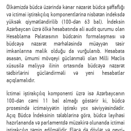
Ölkəmizdə büdcə üzərində kənar nəzarət büdcə şəffaflığı
və ictimai iştirakçılıq komponentlərinə nisbətən indeksdə
yüksək qiymətləndirilib (100-dən 63 bal). İndeksin
Azərbaycan üzrə ölkə hesabatında ali audit qurumu olan
Hesablama Palatasının büdcənin formalaşması və
büdcəyə nəzarət mərhələsində müəyyən təsir
imkanlarına malik olduğu da vurğulanıb. Hesabata
əsasən, ümumi mövqeyi güclənməli olan Milli Məclis
xüsusilə maliyyə ilinin ortasında büdcəyə nəzarət
tədbirlərini gücləndirməli və yeni hesabatlar
açıqlamalıdır.
İctimai iştirakçılıq komponenti üzrə isə Azərbaycanın
100-dən cəmi 11 bal almağı göstərir ki, büdcə
prosesində ictimaiyyətin iştirakı yox səviyyəsindədir.
Açıq Büdcə İndeksinin tələblərinə görə, büdcə layihəsi
hazırlananda və parlamentdə müzakirə olunanda ictimai
iştirakçılıq təmin edilməlidir. Eləcə də dövlət və qeyri-