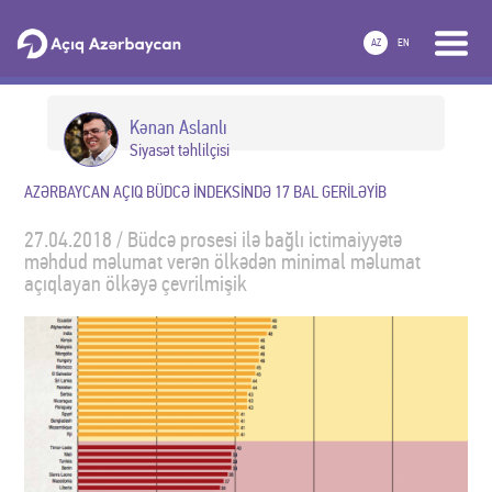
AZ
EN
Kənan Aslanlı
Siyasət təhlilçisi
AZƏRBAYCAN AÇIQ BÜDCƏ İNDEKSİNDƏ 17 BAL GERİLƏYİB
27.04.2018 / Büdcə prosesi ilə bağlı ictimaiyyətə
məhdud məlumat verən ölkədən minimal məlumat
açıqlayan ölkəyə çevrilmişik