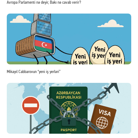
Avropa Parlamenti nə deyir, Bakı nə cavab verir?
Mikayıl Cabbarovun “yeni iş yerləri”