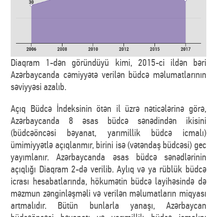
Diaqram 1-dən göründüyü kimi, 2015-ci ildən bəri
Azərbaycanda cəmiyyətə verilən büdcə məlumatlarının
səviyyəsi azalıb.
Açıq Büdcə İndeksinin ötən il üzrə nəticələrinə görə,
Azərbaycanda 8 əsas büdcə sənədindən ikisini
(büdcəöncəsi bəyanat, yarımillik büdcə icmalı)
ümimiyyətlə açıqlanmır, birini isə (vətəndaş büdcəsi) gec
yayımlanır. Azərbaycanda əsas büdcə sənədlərinin
açıqlığı Diaqram 2-də verilib. Aylıq və ya rüblük büdcə
icrası hesabatlarında, hökumətin büdcə layihəsində də
məzmun zənginləşməli və verilən məlumatların miqyası
artmalıdır. Bütün bunlarla yanaşı, Azərbaycan