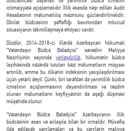
büdcəöncəsi bəyanatı və yarımillik büdcə icmalını
ictimaiyyətə açıqlamalıdır. İllik əsasda nəşr edilən Audit
Hesabatının məlumatlılıq məzmunu gücləndirilməlidir.
Dövlət büdcəsinin şəffaflığı baxımından mövcud
situasiyanın təkmilləşməyə ehtiyacı vardır.
Düzdür, 2014-2018-ci illərdə Azərbaycan hökuməti
“Vətəndaşın Büdcə Bələdçisi” sənədini Maliyyə
Nazirliyinin saytında
yerləşdirilib
, hökumətin büdcə
layihəsində nəzərdə tutulan bəzi məlumatların miqyası
artırılıb, amma bu ölkənin indeksinin yaxşılaşdırılması
üçün yetərli deyil. Çünki, biri tərəfdən də yarımillik büdcə
icmalının açıqlanmasının dayandırılması və təqdim
olunan məlumatların keyfiyyətinin də aşağı düşməsi
müşahidə olunur.
“Vətəndaşın Büdcə Bələdçisi” Azərbaycanın illik
büdcəsinin asan və anlaşıla bilən bir icmaldır. Müvafiq
ildə ediləcək xərcləmələri və bu xərclərin maliyyə