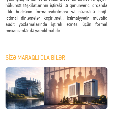
hökumət təşkilatlarının iştiraki ilə qanunverici orqanda
illik büdcənin formalaşdırılması və nəzarətlə bağlı
ictimai dinləmələr keçirilməli, ictimaiyyətin müvafiq
audit yoxlamalarında iştirak etməsi üçün formal
mexanizmlər də yaradılmalıdır.
SİZƏ MARAQLI OLA BİLƏR