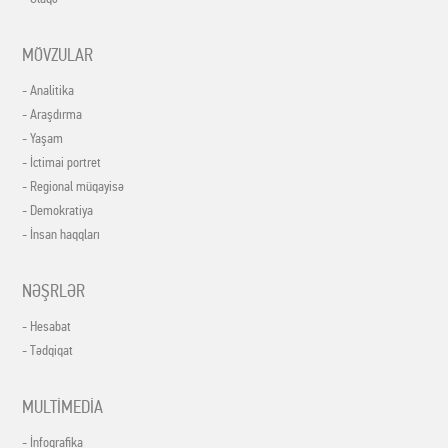
MÖVZULAR
- Analitika
- Araşdırma
- Yaşam
- İctimai portret
- Regional müqayisə
- Demokratiya
- İnsan haqqları
NƏŞRLƏR
- Hesabat
- Tədqiqat
MULTİMEDİA
- İnfoqrafika