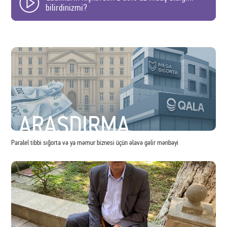
bilirdinizmi?
ARAŞDIRMA
Paralel tibbi sığorta və ya məmur biznesi üçün əlavə gəlir mənbəyi