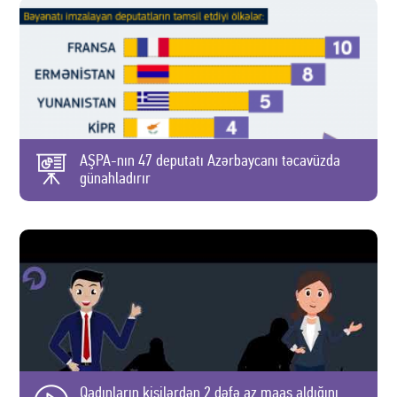
AŞPA-nın 47 deputatı Azərbaycanı təcavüzda
günahladırır
Qadınların kişilərdən 2 dəfə az maaş aldığını