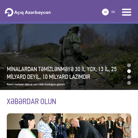
GƏRGİNLİYƏ BAXMAYARAQ İRANLA TİCARƏT ARTIR
AZ
EN
Statistika iqtisadi münasibətlərin inkişaf etdiyini göstərir
MİNALARDAN TƏMİZLƏNMƏYƏ 30 İL YOX, 13 İL, 25
MİLYARD DEYİL, 10 MİLYARD LAZIMDIR
Rəsmi mənbələr daha az xərc tələb olunduğunu göstərir
XƏBƏRDAR OLUN
TÜRK DÖVLƏTLƏRİ TƏŞKİLATI—TÜRKİYƏNİN MƏRKƏZİ