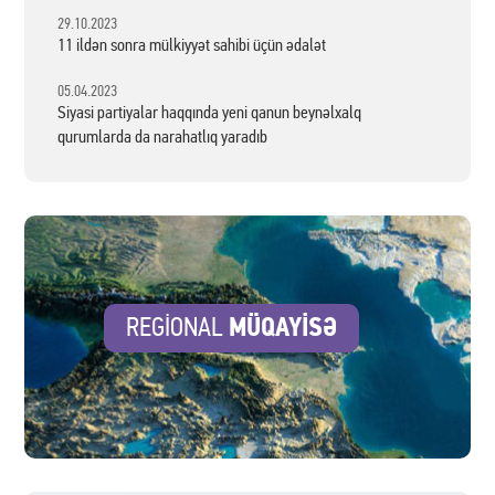
29.10.2023
11 ildən sonra mülkiyyət sahibi üçün ədalət
05.04.2023
Siyasi partiyalar haqqında yeni qanun beynəlxalq
qurumlarda da narahatlıq yaradıb
MÜQAYİSƏ
REGİONAL