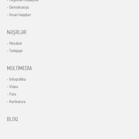
- Demokratiya
- İnsan haqqları
NƏŞRLƏR
- Hesabat
- Tədqiqat
MULTİMEDİA
- İnfoqrafika
- Video
- Foto
- Karikatura
BLOQ