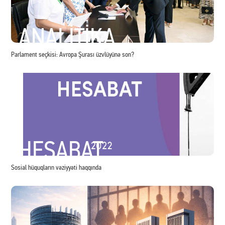
ASİYADA MÖHKƏMLƏNMƏK PLANLARI
TDT-nin tarixi və hədəfləri
ANALİTİKA
Parlament seçkisi: Avropa Şurası üzvlüyünə son?
TRANSXƏZƏR DƏHLİZİ: POTENSİAL VƏ ƏNGƏLLƏR
Transxəzər nəqliyyat dəhlizinin əhəmiyyəti artır, amma problemlər də var
HESABAT
Sosial hüquqların vəziyyəti haqqında
GƏRGİNLİYƏ BAXMAYARAQ İRANLA TİCARƏT ARTIR