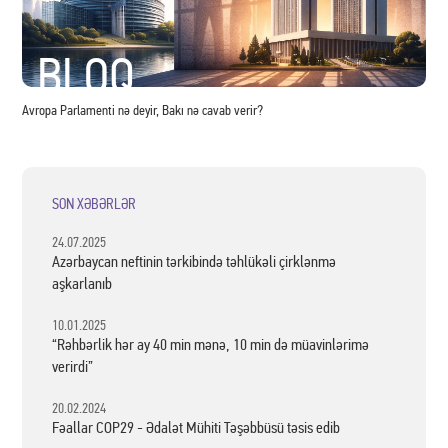
Statistika iqtisadi münasibətlərin inkişaf etdiyini göstərir
BLOQ
Avropa Parlamenti nə deyir, Bakı nə cavab verir?
SON XƏBƏRLƏR
24.07.2025
Azərbaycan neftinin tərkibində təhlükəli çirklənmə
aşkarlanıb
10.01.2025
“Rəhbərlik hər ay 40 min mənə, 10 min də müavinlərimə
verirdi”
20.02.2024
Fəallar COP29 - Ədalət Mühiti Təşəbbüsü təsis edib