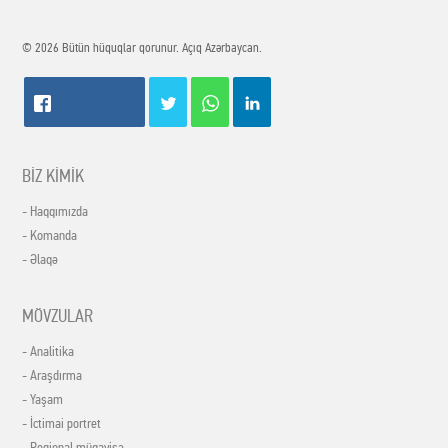
© 2026 Bütün hüquqlar qorunur. Açıq Azərbaycan.
BİZ KİMİK
- Haqqımızda
- Komanda
- Əlaqə
MÖVZULAR
- Analitika
- Araşdırma
- Yaşam
- İctimai portret
- Regional müqayisə