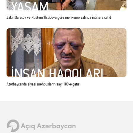
YAŞAM
Zakir Qaralov və Rüstəm Usubova görə məhkəmə zalında intihara cəhd
İNSAN HAQQLARI
Azərbaycanda siyasi məhbusların sayı 100-ə çatır