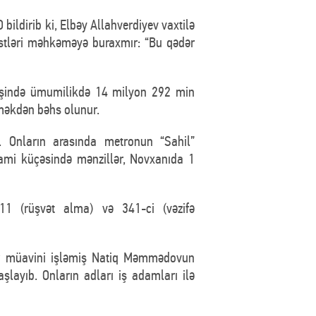
ildirib ki, Elbəy Allahverdiyev vaxtilə
listləri məhkəməyə buraxmır: “Bu qədər
 işində ümumilikdə 14 milyon 292 min
rməkdən bəhs olunur.
 Onların arasında metronun “Sahil”
zami küçəsində mənzillər, Novxanıda 1
11 (rüşvət alma) və 341-ci (vəzifə
ədr müavini işləmiş Natiq Məmmədovun
layıb. Onların adları iş adamları ilə