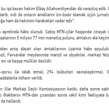
 işə baxan hakim Elbəy Allahverdiyevdən də narazılıq edib. O b
ərib, indi də onların əməllərini ört-bsdır eləmək üçün jurna
ğa həm də hakimini hərəkətləri vadar edir”.
in aprelində həbs olunub. Sabiq MTN-çilər haqqında cinayət
qalarının 5 milyon 77 min manatlıq pulunu, əmlakını ələ keçi
dan artıq dəyəri olan əmlaklarının üzərinə həbs qoyulub.
zil, Fəvvarələr meydanında mənzil və obyektlər, mərkəzi Ni
evi və başqa mülklər daxildir.
qorxu ilə tələb etmə), 294 (sübutları saxtalaşdırma), 3
ddələrilə ittiham verilib.
n illər Mərkəzi Seçki Komissiyasının katibi, daha sonra s
Ələkbərov MTN-dən çıxandan sonra vəkil kimi fəaliyyətə baş
ə də hallanıb.