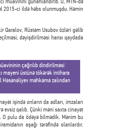
ci müavinini günahlandırıb. O, MTN-də
əl 2015-ci ildə həbs olunmuşdu. Həmin
ir Qaralov, Rüstəm Usubov özləri gəlib
seçilməsi, dəyişdirilməsi hansı qaydada
vininin çağrılıb dindirilməsi
cı mayeni üstünə tökərək intihara
fəl Həsənəliyev məhkəmə zalından
ayət işində onların da adları, imzaları
ə evsiz qalıb. Çünki məni saxta cinayət
ü. O pulu da ödəyə bilmədik. Mənim bu
amidanın aşağı tərəfində olanlardır.