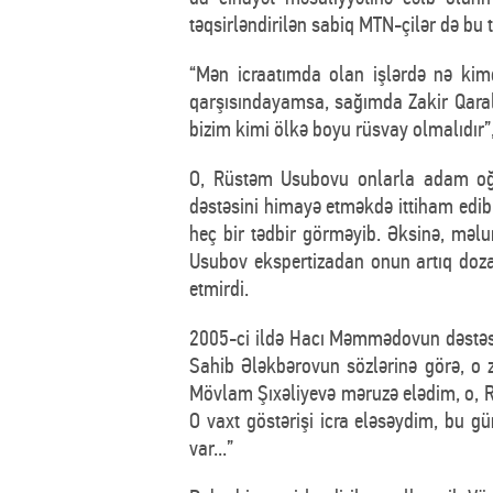
təqsirləndirilən sabiq MTN-çilər də bu
“Mən icraatımda olan işlərdə nə ki
qarşısındayamsa, sağımda Zakir Qaral
bizim kimi ölkə boyu rüsvay olmalıdır
O, Rüstəm Usubovu onlarla adam oğur
dəstəsini himayə etməkdə ittiham edib
heç bir tədbir görməyib. Əksinə, məl
Usubov ekspertizadan onun artıq doza
etmirdi.
2005-ci ildə Hacı Məmmədovun dəstəsi
Sahib Ələkbərovun sözlərinə görə, o
Mövlam Şıxəliyevə məruzə elədim, o, 
O vaxt göstərişi icra eləsəydim, bu 
var...”