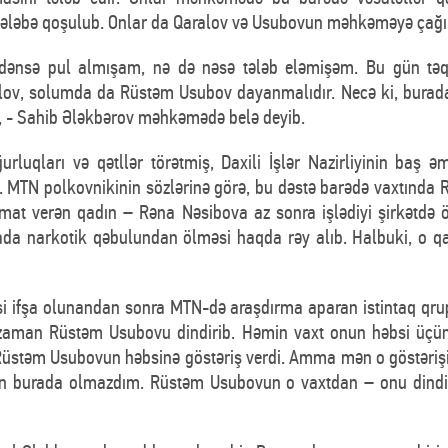
 tələbə qoşulub. Onlar da Qaralov və Usubovun məhkəməyə çağırılı
mdənsə pul almışam, nə də nəsə tələb eləmişəm. Bu gün təq
ov, solumda da Rüstəm Usubov dayanmalıdır. Necə ki, burada 
”, - Sahib Ələkbərov məhkəmədə belə deyib.
luqları və qətllər törətmiş, Daxili İşlər Nazirliyinin baş
. MTN polkovnikinin sözlərinə görə, bu dəstə barədə vaxtında
umat verən qadın – Rəna Nəsibova az sonra işlədiyi şirkətdə 
da narkotik qəbulundan ölməsi haqda rəy alıb. Halbuki, o qa
 ifşa olunandan sonra MTN-də araşdırma aparan istintaq qru
 zaman Rüstəm Usubovu dindirib. Həmin vaxt onun həbsi üçün 
Rüstəm Usubovun həbsinə göstəriş verdi. Amma mən o göstəri
gün burada olmazdım. Rüstəm Usubovun o vaxtdan – onu dindi