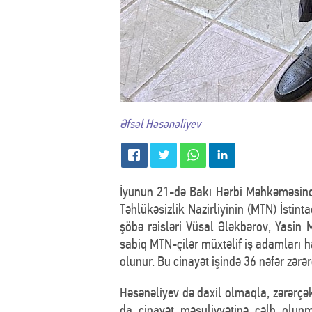
Əfsəl Həsənəliyev
İyunun 21-də Bakı Hərbi Məhkəməsində 
Təhlükəsizlik Nazirliyinin (MTN) İstin
şöbə rəisləri Vüsal Ələkbərov, Yasin
sabiq MTN-çilər müxtəlif iş adamları h
olunur. Bu cinayət işində 36 nəfər zərə
Həsənəliyev də daxil olmaqla, zərərç
da cinayət məsuliyyətinə cəlb olunm