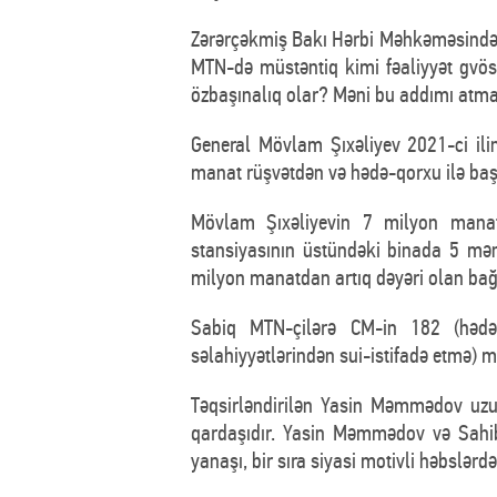
Zərərçəkmiş Bakı Hərbi Məhkəməsində bu
MTN-də müstəntiq kimi fəaliyyət gvöst
özbaşınalıq olar? Məni bu addımı atma
General Mövlam Şıxəliyev 2021-ci il
manat rüşvətdən və hədə-qorxu ilə baş
Mövlam Şıxəliyevin 7 milyon manat
stansiyasının üstündəki binada 5 mən
milyon manatdan artıq dəyəri olan bağ 
Sabiq MTN-çilərə CM-in 182 (hədə-
səlahiyyətlərindən sui-istifadə etmə) ma
Təqsirləndirilən Yasin Məmmədov uzu
qardaşıdır. Yasin Məmmədov və Sahib 
yanaşı, bir sıra siyasi motivli həbslərd