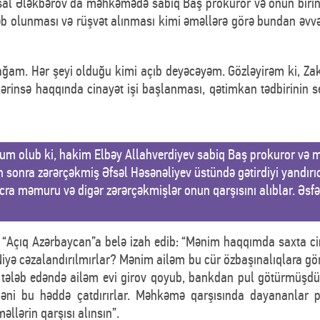
Vüsal Ələkbərov da məhkəmədə sabiq Baş prokuror və onun birin
ləb olunması və rüşvət alınması kimi əməllərə görə bundan əvv
ğam. Hər şeyi olduğu kimi açıb deyəcəyəm. Gözləyirəm ki, Zak
mlərinsə haqqında cinayət işi başlanması, qətimkan tədbirinin 
olub ki, hakim Elbəy Allahverdiyev sabiq Baş prokuror və müa
 sonra zərərçəkmiş Əfsəl Həsənəliyev üstündə gətirdiyi yandırı
cra məmuru və digər zərərçəkmişlər onun qarşısını alıblar. Əs
 “Açıq Azərbaycan”a belə izah edib: “Mənim haqqımda saxta cin
iyə cəzalandırılmırlar? Mənim ailəm bu cür özbaşınalıqlara gör
ul tələb edəndə ailəm evi girov qoyub, bankdan pul götürmüşd
əni bu həddə çatdırırlar. Məhkəmə qarşısında dayananlar pir
əllərin qarşısı alınsın”.