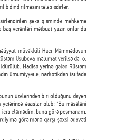
b dindirilməsini tələb edirlər.
sirləndirilən şəxs qismində məhkəmə
baş verənləri mətbuat yazır, onlar da
 əməliyyat müvəkkili Hacı Məmmədovun
 Rüstəm Usubova məlumat verilsə də, o,
öldürülüb. Hadisə yerinə gələn Rüstəm
dın ümumiyyətlə, narkotikdən istifadə
punun üzvlərindən biri olduğunu deyən
yetərincə əsaslar olub: “Bu məsələni
şi icra eləmədim, buna görə peşmanam.
rdiyimə görə mənə qarşı şəxsi ədavəti