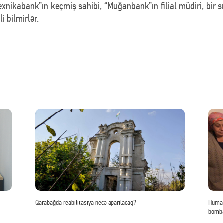
xnikabank”ın keçmiş sahibi, “Muğanbank”ın filial müdiri, bir s
i bilmirlər.
Qarabağda reabilitasiya necə aparılacaq?
Human
bomba