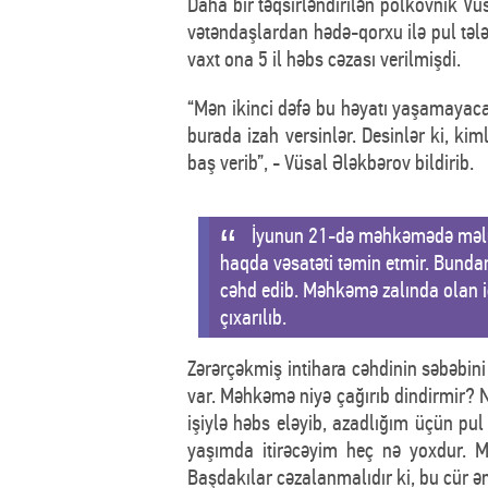
Daha bir təqsirləndirilən polkovnik 
vətəndaşlardan hədə-qorxu ilə pul tə
vaxt ona 5 il həbs cəzası verilmişdi.
“Mən ikinci dəfə bu həyatı yaşamayaca
burada izah versinlər. Desinlər ki, ki
baş verib”, - Vüsal Ələkbərov bildirib.
İyunun 21-də məhkəmədə məlum 
haqda vəsatəti təmin etmir. Bundan
cəhd edib. Məhkəmə zalında olan i
çıxarılıb.
Zərərçəkmiş intihara cəhdinin səbəbini
var. Məhkəmə niyə çağırıb dindirmir? N
işiylə həbs eləyib, azadlığım üçün p
yaşımda itirəcəyim heç nə yoxdur. M
Başdakılar cəzalanmalıdır ki, bu cür əm