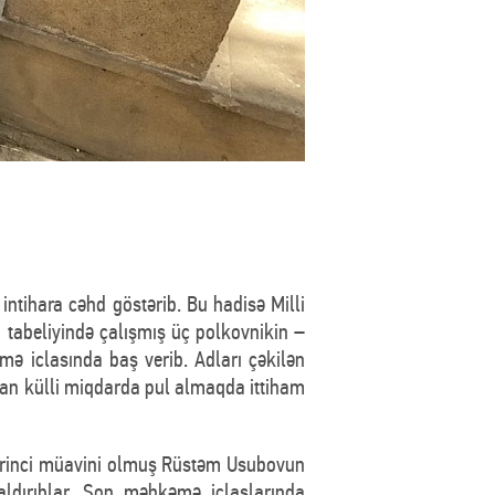
ntihara cəhd göstərib. Bu hadisə Milli
n tabeliyində çalışmış üç polkovnikin –
ə iclasında baş verib. Adları çəkilən
ndan külli miqdarda pul almaqda ittiham
birinci müavini olmuş Rüstəm Usubovun
aldırıblar. Son məhkəmə iclaslarında