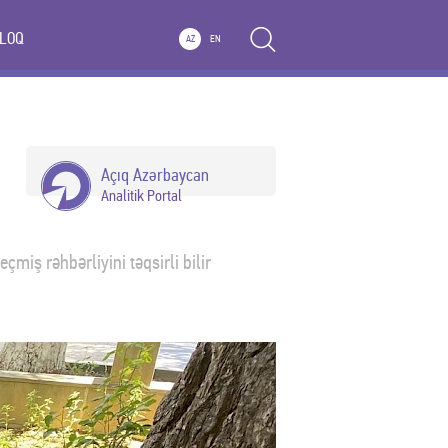
LOQ
AZ
EN
Açıq Azərbaycan
Analitik Portal
miş rəhbərliyini təqsirli bilir