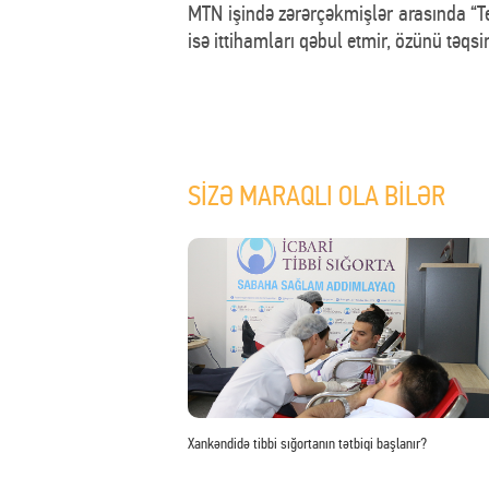
MTN işində zərərçəkmişlər arasında “Te
isə ittihamları qəbul etmir, özünü təqsirl
SİZƏ MARAQLI OLA BİLƏR
Xankəndidə tibbi sığortanın tətbiqi başlanır?