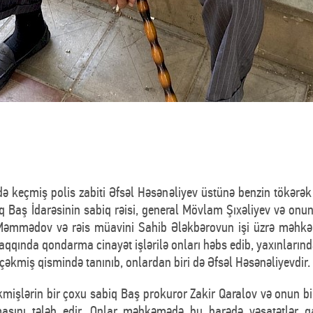
keçmiş polis zabiti Əfsəl Həsənəliyev üstünə benzin tökərək i
taq Baş İdarəsinin sabiq rəisi, general Mövlam Şıxəliyev və onu
 Məmmədov və rəis müavini Sahib Ələkbərovun işi üzrə məhkəm
aqqında qondarma cinayət işlərilə onları həbs edib, yaxınları
rçəkmiş qismində tanınıb, onlardan biri də Əfsəl Həsənəliyevdir.
əkmişlərin bir çoxu sabiq Baş prokuror Zakir Qaralov və onun 
asını tələb edir. Onlar məhkəmədə bu barədə vəsatətlər q