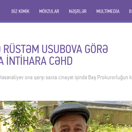
BİZ KİMİK
MÖVZULAR
NƏŞRLƏR
MULTİMEDİA
B
Ə RÜSTƏM USUBOVA GÖRƏ
 İNTİHARA CƏHD
Həsənəliyev ona qarşı saxta cinayət işində Baş Prokurorluğun keç