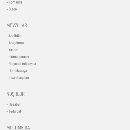
- Komanda
- Əlaqə
MÖVZULAR
- Analitika
- Araşdırma
- Yaşam
- İctimai portret
- Regional müqayisə
- Demokratiya
- İnsan haqqları
NƏŞRLƏR
- Hesabat
- Tədqiqat
MULTİMEDİA