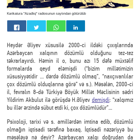
Karikatura "Azadlıq" radiosunun saytından götürülüb
Heydər Əliyev xüsusilə 2000-ci ildəki çıxışlarında
Azərbaycan xalqının dözümlü olduğunu tez-tez
təkrarlayırdı. Həmin il o, bunu azı 15 dəfə müxtəlif
formalarda qeyd eləmişdi (“bizim millətimizin
xüsusiyyətidir ... dərdə dözümlü olmaq”, “naxçıvanlılar
çox dözümlü olduqlarına görə” və s.). Məsələn, 2000-ci
il, fevralın 8-də Türkiyə Böyük Millət Məclisinin sədri
Yildirim Akbulut ilə görüşdə H.Əliyev
demişdi
: “xalqımız
bu illər ərzində sübut etdi ki, çox dözümlüdür”...
Psixoloji, tarixi və s. amillərdən imtina edib, dözümlü
olmağın iqtisadi tərəfinə baxaq. İqtisadi nəzəriyyə bu
məsələyə nə deyir? Azərbaycan xalqı doğrudan da