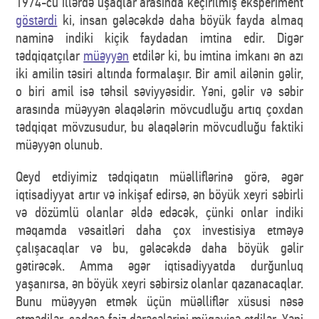
1974-cü illərdə uşaqlar arasında keçirilmiş eksperiment
göstərdi
ki, insan gələcəkdə daha böyük fayda almaq
naminə indiki kiçik faydadan imtina edir. Digər
tədqiqatçılar
müəyyən
etdilər ki, bu imtina imkanı ən azı
iki amilin təsiri altında formalaşır. Bir amil ailənin gəlir,
o biri amil isə təhsil səviyyəsidir. Yəni, gəlir və səbir
arasında müəyyən əlaqələrin mövcudluğu artıq çoxdan
tədqiqat mövzusudur, bu əlaqələrin mövcudluğu faktiki
müəyyən olunub.
Qeyd etdiyimiz tədqiqatın müəlliflərinə görə, əgər
iqtisadiyyat artır və inkişaf edirsə, ən böyük xeyri səbirli
və dözümlü olanlar əldə edəcək, çünki onlar indiki
məqamda vəsaitləri daha çox investisiya etməyə
çalışacaqlar və bu, gələcəkdə daha böyük gəlir
gətirəcək. Amma əgər iqtisadiyyatda durğunluq
yaşanırsa, ən böyük xeyri səbirsiz olanlar qazanacaqlar.
Bunu müəyyən etmək üçün müəlliflər xüsusi nəsə
etmədilər, sadəcə faiz dərəcələrini müqayisə etdilər. Yəni