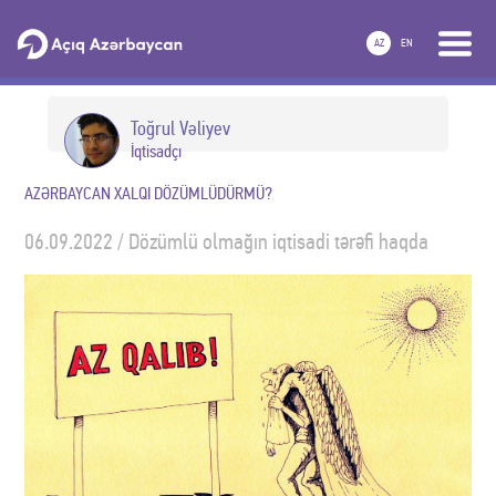
AZ
EN
Toğrul Vəliyev
İqtisadçı
AZƏRBAYCAN XALQI DÖZÜMLÜDÜRMÜ?
06.09.2022 / Dözümlü olmağın iqtisadi tərəfi haqda