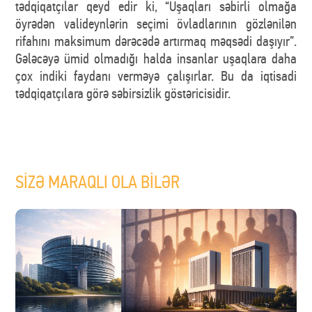
tədqiqatçılar qeyd edir ki, “Uşaqları səbirli olmağa
öyrədən valideynlərin seçimi övladlarının gözlənilən
rifahını maksimum dərəcədə artırmaq məqsədi daşıyır”.
Gələcəyə ümid olmadığı halda insanlar uşaqlara daha
çox indiki faydanı verməyə çalışırlar. Bu da iqtisadi
tədqiqatçılara görə səbirsizlik göstəricisidir.
SİZƏ MARAQLI OLA BİLƏR