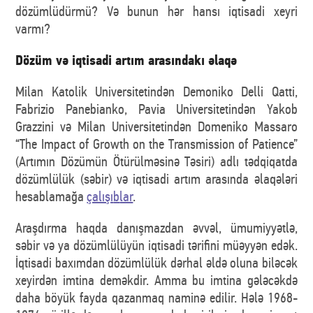
dözümlüdürmü? Və bunun hər hansı iqtisadi xeyri
varmı?
Dözüm və iqtisadi artım arasındakı əlaqə
Milan Katolik Universitetindən Demoniko Delli Qatti,
Fabrizio Panebianko, Pavia Universitetindən Yakob
Grazzini və Milan Universitetindən Domeniko Massaro
“The Impact of Growth on the Transmission of Patience”
(Artımın Dözümün Ötürülməsinə Təsiri) adlı tədqiqatda
dözümlülük (səbir) və iqtisadi artım arasında əlaqələri
hesablamağa
çalışı
b
lar
.
Araşdırma haqda danışmazdan əvvəl, ümumiyyətlə,
səbir və ya dözümlülüyün iqtisadi tərifini müəyyən edək.
İqtisadi baxımdan dözümlülük dərhal əldə oluna biləcək
xeyirdən imtina deməkdir. Amma bu imtina gələcəkdə
daha böyük fayda qazanmaq naminə edilir. Hələ 1968-