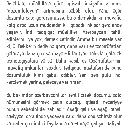
Beləliklə, müəlliflərə görə iqtisadi inkişafın artması
"dözümlülüyün" artmasına səbəb olur. Yəni, əgər
dözümlü xalq görürsünüzsə, bu o deməkdir ki, müvafiq
xalq artıq uzun müddətdir ki, iqtisadi inkişaf şəraitində
yaşayır. İndi tədqiqat müəllifləri Azərbaycanı təhlil
ediblərmi, ya yox, demək çətindir. Amma bir məsələ var
ki, Q. Bekkerin dediyinə görə, daha varlı ev təsərrüfatları
gələcəyə daha çox sərmayə edirlər (yəni təhsilə, gələcək
texnologiyalara və s.). Daha kasıb ev təsərrüfatlarının
müvafiq imkanları yoxdur. Tədqiqat müəllifləri də bunu
dözümlülük kimi qəbul ediblər. Yəni sən pulu indi
xərcləmək yerinə, gələcəyə yatırırsan.
Bu baxımdan azərbaycanlıları təhlil etsək, dözümlü xalq
nümunəsini görmək çətin olacaq. İqtisadi nəzəriyyə
bunun səbəbini də izah edir. Aşağı gəlir və aşağı təhsil
səviyyəsi şəraitində yaşayan xalq daha çox səbirsiz olur
və daha çox indiki faydanı əldə etməyə çalışır. İtaliyalı