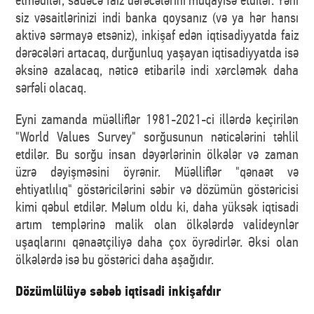
siz vəsaitlərinizi indi banka qoysanız (və ya hər hansı
aktivə sərmayə etsəniz), inkişaf edən iqtisadiyyatda faiz
dərəcələri artacaq, durğunluq yaşayan iqtisadiyyatda isə
əksinə azalacaq, nəticə etibarilə indi xərcləmək daha
sərfəli olacaq.
Eyni zamanda müəlliflər 1981-2021-ci illərdə keçirilən
"World Values Survey" sorğusunun nəticələrini təhlil
etdilər. Bu sorğu insan dəyərlərinin ölkələr və zaman
üzrə dəyişməsini öyrənir. Müəlliflər "qənaət və
ehtiyatlılıq" göstəricilərini səbir və dözümün göstəricisi
kimi qəbul etdilər. Məlum oldu ki, daha yüksək iqtisadi
artım templərinə malik olan ölkələrdə valideynlər
uşaqlarını qənaətçiliyə daha çox öyrədirlər. Əksi olan
ölkələrdə isə bu göstərici daha aşağıdır.
Dözümlülüyə səbəb iqtisadi inkişafdır