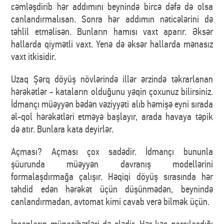
cəmləşdirib hər addımını beynində bircə dəfə də olsa
canlandırmalısan. Sonra hər addımın nəticələrini də
təhlil etməlisən. Bunların hamısı vaxt aparır. Əksər
hallarda qiymətli vaxt. Yenə də əksər hallarda mənasız
vaxt itkisidir.
Uzaq Şərq döyüş növlərində illər ərzində təkrarlanan
hərəkətlər - kataların olduğunu yəqin çoxunuz bilirsiniz.
İdmançı müəyyən bədən vəziyyəti alıb həmişə eyni sırada
əl-qol hərəkətləri etməyə başlayır, arada havaya təpik
də atır. Bunlara kata deyirlər.
Açması? Açması çox sadədir. İdmançı bununla
şüurunda müəyyən davranış modellərini
formalaşdırmağa çalışır. Həqiqi döyüş sırasında hər
təhdid edən hərəkət üçün düşünmədən, beynində
canlandırmadan, avtomat kimi cavab verə bilmək üçün.