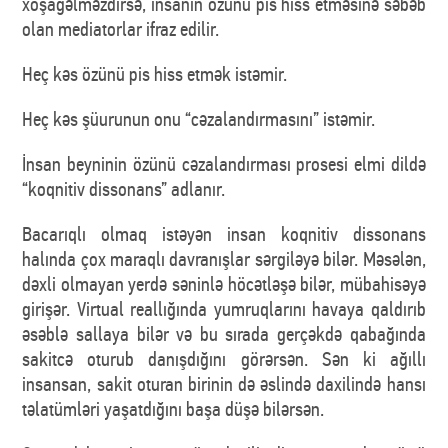
xoşagəlməzdirsə, insanın özünü pis hiss etməsinə səbəb
olan mediatorlar ifraz edilir.
Heç kəs özünü pis hiss etmək istəmir.
Heç kəs şüurunun onu “cəzalandırmasını” istəmir.
İnsan beyninin özünü cəzalandırması prosesi elmi dildə
“koqnitiv dissonans” adlanır.
Bacarıqlı olmaq istəyən insan koqnitiv dissonans
halında çox maraqlı davranışlar sərgiləyə bilər. Məsələn,
dəxli olmayan yerdə səninlə höcətləşə bilər, mübahisəyə
girişər. Virtual reallığında yumruqlarını havaya qaldırıb
əsəblə sallaya bilər və bu sırada gerçəkdə qabağında
sakitcə oturub danışdığını görərsən. Sən ki ağıllı
insansan, sakit oturan birinin də əslində daxilində hansı
təlatümləri yaşatdığını başa düşə bilərsən.