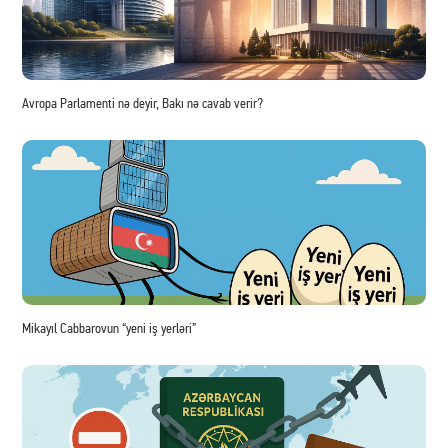
Avropa Parlamenti nə deyir, Bakı nə cavab verir?
Mikayıl Cabbarovun “yeni iş yerləri”