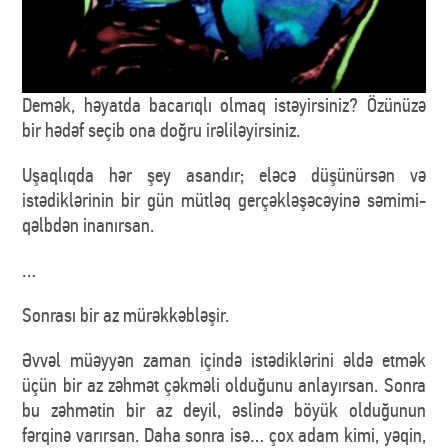
Demək, həyatda bacarıqlı olmaq istəyirsiniz? Özünüzə
bir hədəf seçib ona doğru irəliləyirsiniz.
Uşaqlıqda hər şey asandır; eləcə düşünürsən və
istədiklərinin bir gün mütləq gerçəkləşəcəyinə səmimi-
qəlbdən inanırsan.
…
Sonrası bir az mürəkkəbləşir.
Əvvəl müəyyən zaman içində istədiklərini əldə etmək
üçün bir az zəhmət çəkməli olduğunu anlayırsan. Sonra
bu zəhmətin bir az deyil, əslində böyük olduğunun
fərqinə varırsan. Daha sonra isə… çox adam kimi, yəqin,