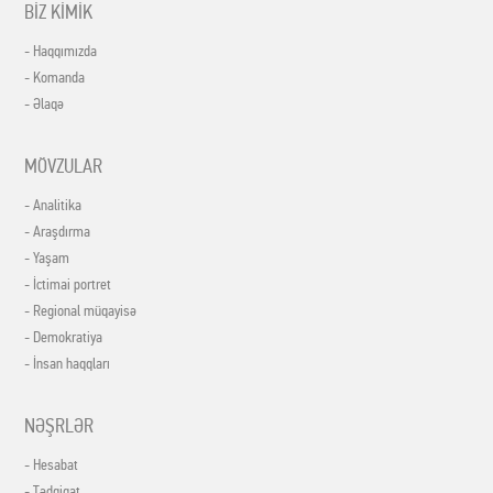
BİZ KİMİK
- Haqqımızda
- Komanda
- Əlaqə
MÖVZULAR
- Analitika
- Araşdırma
- Yaşam
- İctimai portret
- Regional müqayisə
- Demokratiya
- İnsan haqqları
NƏŞRLƏR
- Hesabat
- Tədqiqat