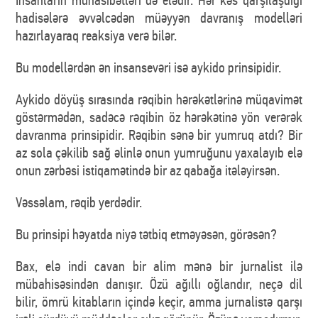
İnsanların münasibətləri də elədir. Hər kəs qarşılaşdığı
hadisələrə əvvəlcədən müəyyən davranış modelləri
hazırlayaraq reaksiya verə bilər.
Bu modellərdən ən insansevəri isə aykido prinsipidir.
Aykido döyüş sırasında rəqibin hərəkətlərinə müqavimət
göstərmədən, sadəcə rəqibin öz hərəkətinə yön verərək
davranma prinsipidir. Rəqibin sənə bir yumruq atdı? Bir
az sola çəkilib sağ əlinlə onun yumruğunu yaxalayıb elə
onun zərbəsi istiqamətində bir az qabağa itələyirsən.
Vəssəlam, rəqib yerdədir.
Bu prinsipi həyatda niyə tətbiq etməyəsən, görəsən?
Bax, elə indi cavan bir alim mənə bir jurnalist ilə
mübahisəsindən danışır. Özü ağıllı oğlandır, neçə dil
bilir, ömrü kitabların içində keçir, amma jurnalistə qarşı