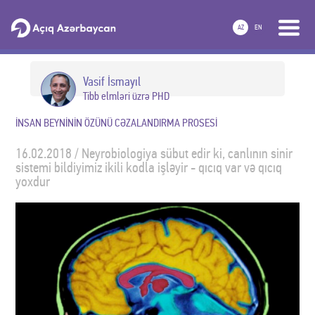
AZ
EN
Vasif İsmayıl
Tibb elmləri üzrə PHD
İNSAN BEYNİNİN ÖZÜNÜ CƏZALANDIRMA PROSESİ
16.02.2018 / Neyrobiologiya sübut edir ki, canlının sinir
sistemi bildiyimiz ikili kodla işləyir - qıcıq var və qıcıq
yoxdur