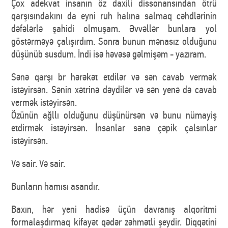
Çox adekvat insanın öz daxili dissonansından ötrü
qarşısındakını da eyni ruh halına salmaq cəhdlərinin
dəfələrlə şahidi olmuşam. Əvvəllər bunlara yol
göstərməyə çalışırdım. Sonra bunun mənasız olduğunu
düşünüb susdum. İndi isə həvəsə gəlmişəm - yazıram.
Sənə qarşı br hərəkət etdilər və sən cavab vermək
istəyirsən. Sənin xətrinə dəydilər və sən yenə də cavab
vermək istəyirsən.
Özünün ağllı olduğunu düşünürsən və bunu nümayiş
etdirmək istəyirsən. İnsanlar sənə çəpik çalsınlar
istəyirsən.
Və sair. Və sair.
Bunların hamısı asandır.
Baxın, hər yeni hadisə üçün davranış alqoritmi
formalaşdırmaq kifayət qədər zəhmətli şeydir. Diqqətini