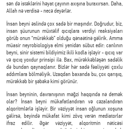
sən də istəklərini həyat çayının axışına buraxırsan. Daha,
Allah nə verdisə - necə deyərlər.
İnsan beyni əslində çox sadə bir maşındır. Doğrudur, biz,
insan şüurunun müxtəlif qıcıqlara verdiyi reaksiyaları
görüb onun “mürəkkəb” olduğu qənaətinə gəlirik. Amma
müasir neyrobiologiya elmi yenidən sübut edir: canlının
beyni, sinir sistemi bildiyimiz ikili kodla işləyir - qıcıq var
və qıcıq yoxdur prinsipi ilə. Bax, mürəkkəbləşən sadəlik
də bundan qaynaqlanır. Bizlər hər sadə fəaliyyəti çoxlu
addımlara bölməliyik. Uzaqdan baxanda bu, çox qarışıq,
mürəkkəb bir şəbəkə kimi görünür.
İnsan beyninin, davranışının məğzi haqqında nə demək
olar? İnsan beyni mükafatlandıran və cəzalandıran
alqoritmlərlə işləyir. Bir vəziyyət insan oğlunun xoşuna
gəlirsə, beyində mükafat kimi zövq verən mediatorlar
ifraz edilir. Əgər vəziyyət, alqoritmin nəticəsi