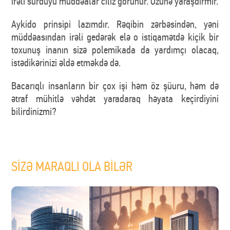
irəli sürdüyü müddəalar cılız görünür. Özünə yaraşdırmır.
Aykido prinsipi lazımdır. Rəqibin zərbəsindən, yəni
müddəasından irəli gedərək elə o istiqamətdə kiçik bir
toxunuş inanın sizə polemikada da yardımçı olacaq,
istədikərinizi əldə etməkdə də.
Bacarıqlı insanların bir çox işi həm öz şüuru, həm də
ətraf mühitlə vəhdət yaradaraq həyata keçirdiyini
bilirdinizmi?
SİZƏ MARAQLI OLA BİLƏR