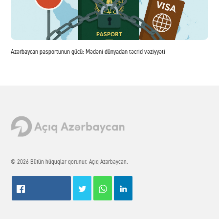
Azərbaycan pasportunun gücü: Mədəni dünyadan təcrid vəziyyəti
© 2026 Bütün hüquqlar qorunur. Açıq Azərbaycan.