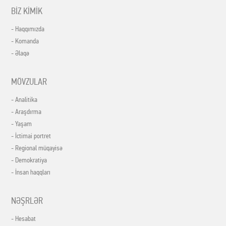
BİZ KİMİK
- Haqqımızda
- Komanda
- Əlaqə
MÖVZULAR
- Analitika
- Araşdırma
- Yaşam
- İctimai portret
- Regional müqayisə
- Demokratiya
- İnsan haqqları
NƏŞRLƏR
- Hesabat