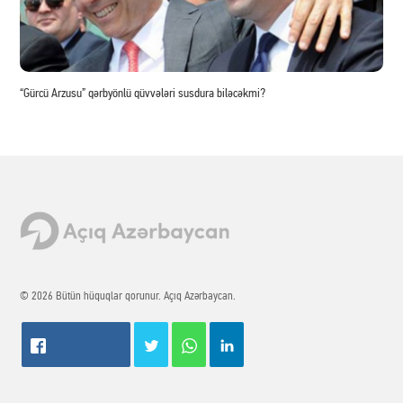
“Gürcü Arzusu” qərbyönlü qüvvələri susdura biləcəkmi?
© 2026 Bütün hüquqlar qorunur. Açıq Azərbaycan.