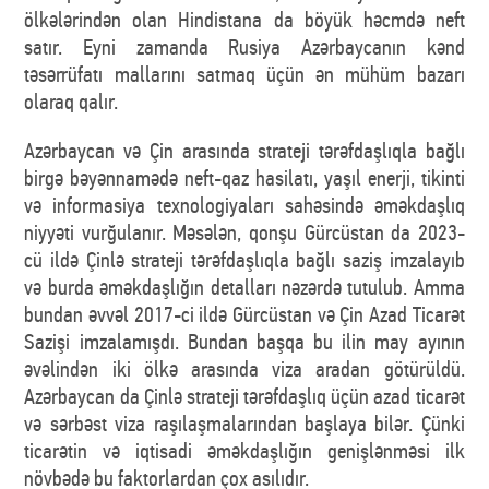
ölkələrindən olan Hindistana da böyük həcmdə neft
satır. Eyni zamanda Rusiya Azərbaycanın kənd
təsərrüfatı mallarını satmaq üçün ən mühüm bazarı
olaraq qalır.
Azərbaycan və Çin arasında strateji tərəfdaşlıqla bağlı
birgə bəyənnamədə neft-qaz hasilatı, yaşıl enerji, tikinti
və informasiya texnologiyaları sahəsində əməkdaşlıq
niyyəti vurğulanır. Məsələn, qonşu Gürcüstan da 2023-
cü ildə Çinlə strateji tərəfdaşlıqla bağlı saziş imzalayıb
və burda əməkdaşlığın detalları nəzərdə tutulub. Amma
bundan əvvəl 2017-ci ildə Gürcüstan və Çin Azad Ticarət
Sazişi imzalamışdı. Bundan başqa bu ilin may ayının
əvəlindən iki ölkə arasında viza aradan götürüldü.
Azərbaycan da Çinlə strateji tərəfdaşlıq üçün azad ticarət
və sərbəst viza raşılaşmalarından başlaya bilər. Çünki
ticarətin və iqtisadi əməkdaşlığın genişlənməsi ilk
növbədə bu faktorlardan çox asılıdır.