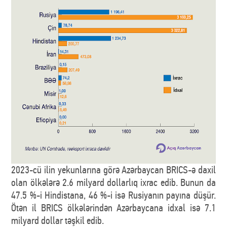
2023-cü ilin yekunlarına görə Azərbaycan BRICS-ə daxil
olan ölkələrə 2.6 milyard dollarlıq ixrac edib. Bunun da
47.5 %-i Hindistana, 46 %-i isə Rusiyanın payına düşür.
Ötən il BRICS ölkələrindən Azərbaycana idxal isə 7.1
milyard dollar təşkil edib.