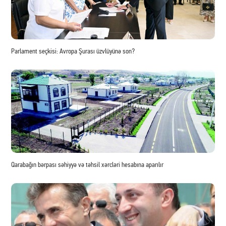
Parlament seçkisi: Avropa Şurası üzvlüyünə son?
Qarabağın bərpası səhiyyə və təhsil xərcləri hesabına aparılır