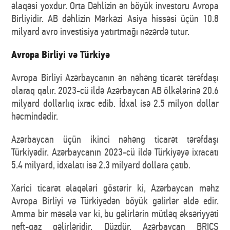
əlaqəsi yoxdur. Orta Dəhlizin ən böyük investoru Avropa
Birliyidir. AB dəhlizin Mərkəzi Asiya hissəsi üçün 10.8
milyard avro investisiya yatırtmağı nəzərdə tutur.
Avropa Birliyi və Türkiyə
Avropa Birliyi Azərbaycanın ən nəhəng ticarət tərəfdaşı
olaraq qalır. 2023-cü ildə Azərbaycan AB ölkələrinə 20.6
milyard dollarlıq ixrac edib. İdxal isə 2.5 milyon dollar
həcmindədir.
Azərbaycan üçün ikinci nəhəng ticarət tərəfdaşı
Türkiyədir. Azərbaycanın 2023-cü ildə Türkiyəyə ixracatı
5.4 milyard, idxalatı isə 2.3 milyard dollara çatıb.
Xarici ticarət əlaqələri göstərir ki, Azərbaycan məhz
Avropa Birliyi və Türkiyədən böyük gəlirlər əldə edir.
Amma bir məsələ var ki, bu gəlirlərin mütləq əksəriyyəti
neft-qaz gəlirləridir. Düzdür, Azərbaycan BRICS