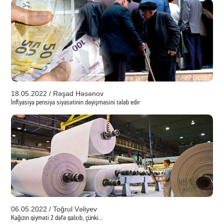
18.05.2022 / Rəşad Həsənov
İnflyasiya pensiya siyasətinin dəyişməsini tələb edir
06.05.2022 / Toğrul Vəliyev
Kağızın qiyməti 2 dəfə qalxıb, çünki...