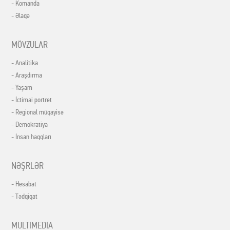
- Komanda
- Əlaqə
MÖVZULAR
- Analitika
- Araşdırma
- Yaşam
- İctimai portret
- Regional müqayisə
- Demokratiya
- İnsan haqqları
NƏŞRLƏR
- Hesabat
- Tədqiqat
MULTİMEDİA