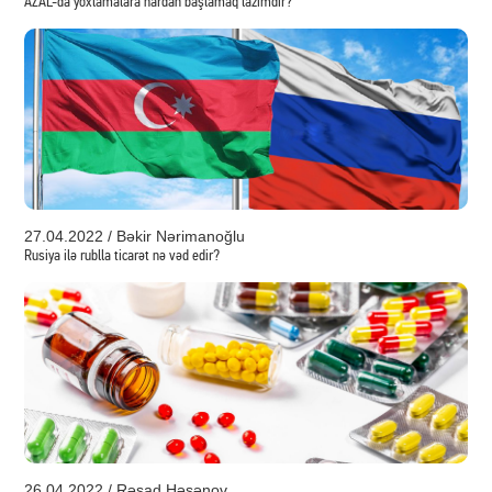
AZAL-da yoxlamalara hardan başlamaq lazımdır?
27.04.2022 / Bəkir Nərimanoğlu
Rusiya ilə rublla ticarət nə vəd edir?
26.04.2022 / Rəşad Həsənov