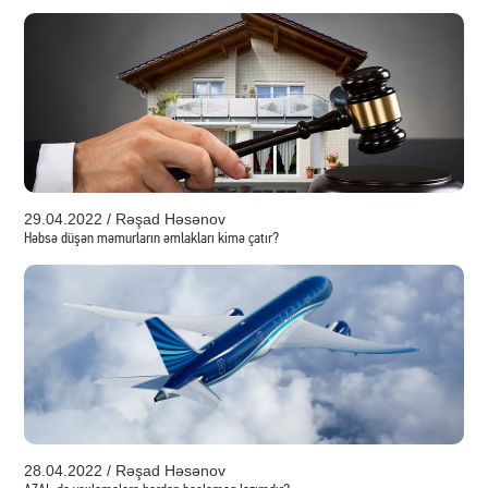
29.04.2022 / Rəşad Həsənov
Həbsə düşən məmurların əmlakları kimə çatır?
28.04.2022 / Rəşad Həsənov