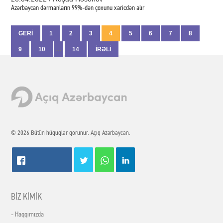
Azərbaycan dərmanların 99%-dən çoxunu xaricdən alır
GERİ
1
2
3
4
5
6
7
8
9
10
…
14
İRƏLİ
© 2026 Bütün hüquqlar qorunur. Açıq Azərbaycan.
BİZ KİMİK
- Haqqımızda