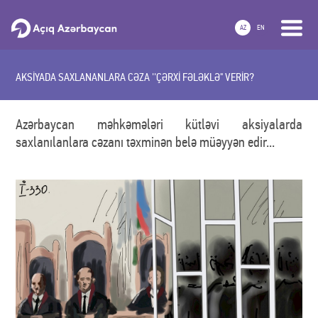
AZ
EN
AKSİYADA SAXLANANLARA CƏZA ''ÇƏRXİ FƏLƏKLƏ" VERİR?
Azərbaycan məhkəmələri kütləvi aksiyalarda
saxlanılanlara cəzanı təxminən belə müəyyən edir...