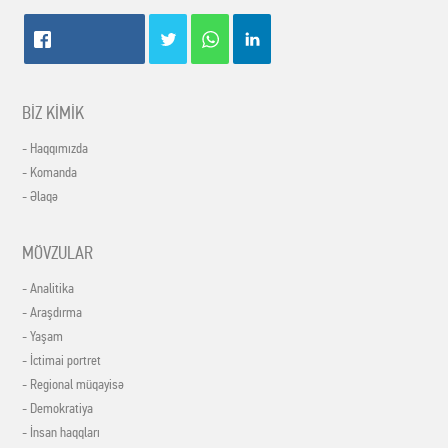
BİZ KİMİK
- Haqqımızda
- Komanda
- Əlaqə
MÖVZULAR
- Analitika
- Araşdırma
- Yaşam
- İctimai portret
- Regional müqayisə
- Demokratiya
- İnsan haqqları