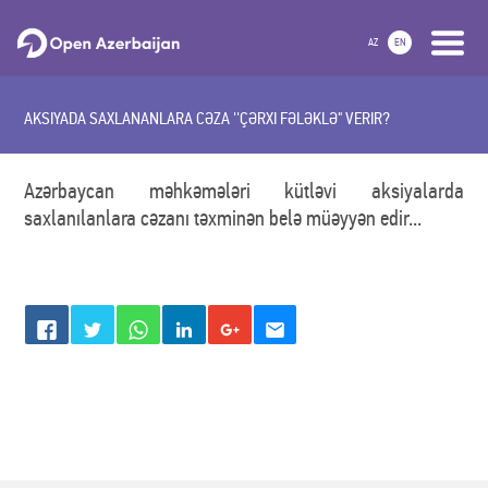
AZ
EN
AKSIYADA SAXLANANLARA CƏZA ''ÇƏRXI FƏLƏKLƏ" VERIR?
Azərbaycan məhkəmələri kütləvi aksiyalarda
saxlanılanlara cəzanı təxminən belə müəyyən edir...