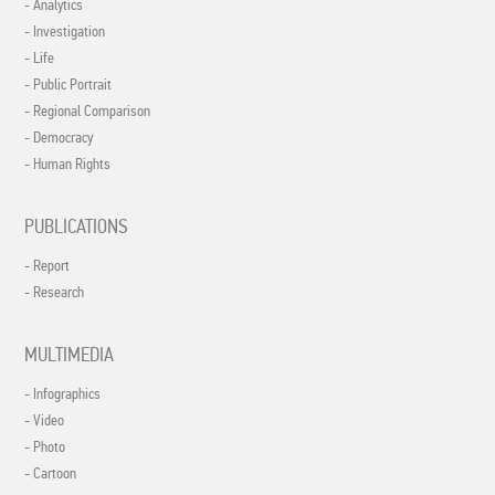
- Analytics
- Investigation
- Life
- Public Portrait
- Regional Comparison
- Democracy
- Human Rights
PUBLICATIONS
- Report
- Research
MULTIMEDIA
- Infographics
- Video
- Photo
- Cartoon