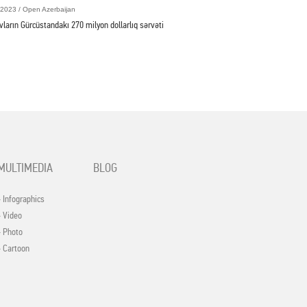
2023 / Open Azerbaijan
vların Gürcüstandakı 270 milyon dollarlıq sərvəti
MULTIMEDIA
BLOG
- Infographics
- Video
- Photo
- Cartoon