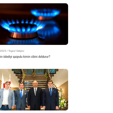
2023 / Togrul Valiyev
in ödədiyi qazpulu kimin cibini doldurur?