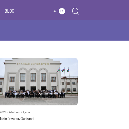
BLOG
AZ
EN
2024 / Allahverdi Aydin
 lakin ünvansız Xankəndi