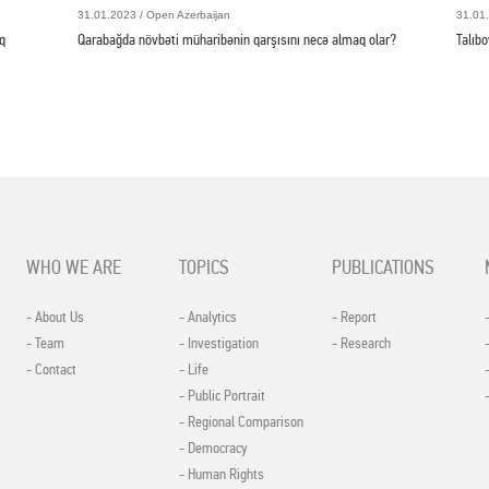
31.01.2023 / Open Azerbaijan
31.01.
q
Qarabağda növbəti müharibənin qarşısını necə almaq olar?
Talıbo
WHO WE ARE
TOPICS
PUBLICATIONS
- About Us
- Analytics
- Report
- Team
- Investigation
- Research
- Contact
- Life
- Public Portrait
- Regional Comparison
- Democracy
- Human Rights