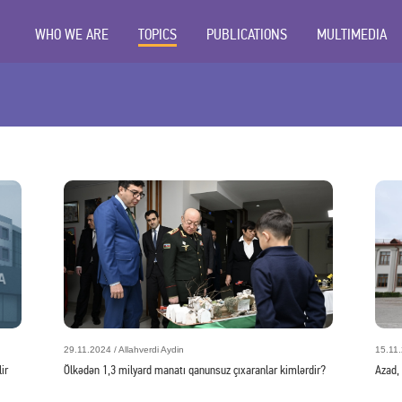
WHO WE ARE
TOPICS
PUBLICATIONS
MULTIMEDIA
29.11.2024 / Allahverdi Aydin
15.11.
ir
Ölkədən 1,3 milyard manatı qanunsuz çıxaranlar kimlərdir?
Azad,