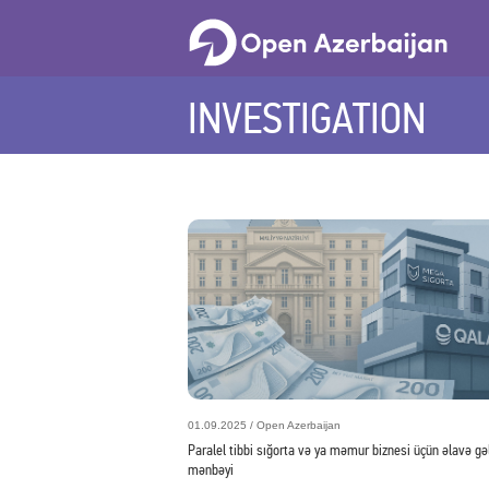
INVESTIGATION
01.09.2025 / Open Azerbaijan
Paralel tibbi sığorta və ya məmur biznesi üçün əlavə gəl
mənbəyi