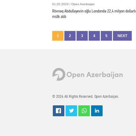
01.02.2023 / Open Azerbaijan
Rövnəq Abdullayevin oğlu Londonda 22,4 milyon dollarlı
mülk alıb
1
2
3
4
5
NEXT
© 2026 All Rights Reserved. Open Azerbaijan.