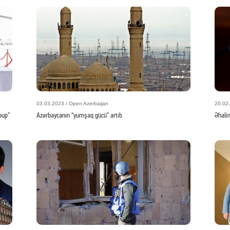
03.03.2023 / Open Azerbaijan
20.02.
oup”
Azərbaycanın “yumşaq gücü” artıb
Əhalin