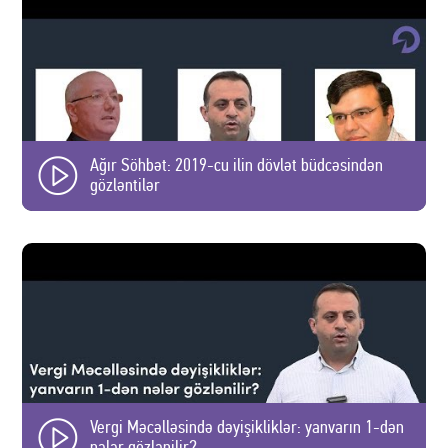
Ağır Söhbət: 2019-cu ilin dövlət büdcəsindən
gözləntilər
Vergi Məcəlləsində dəyişikliklər: yanvarın 1-dən
nələr gözlənilir?