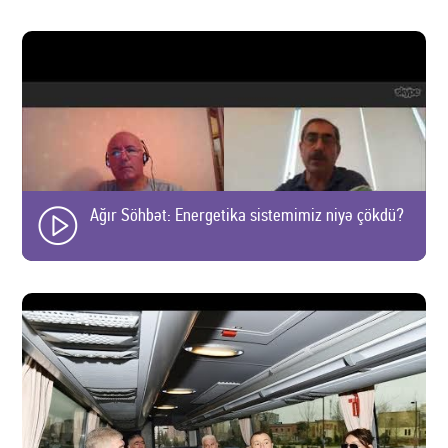
Ağır Söhbət: Energetika sistemimiz niyə çökdü?