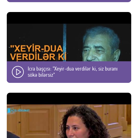
Icra başçısı: "Xeyir-dua verdilər ki, siz buranı
sökə bilərsiz"