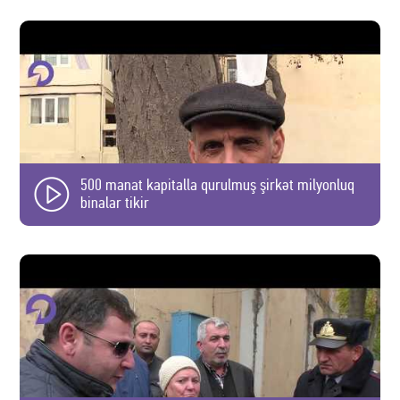
500 manat kapitalla qurulmuş şirkət milyonluq
binalar tikir