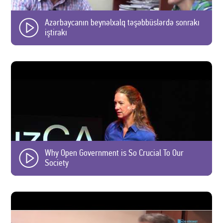
Azərbaycanın beynəlxalq təşəbbüslərdə sonrakı
iştirakı
Why Open Government is So Crucial To Our
Society