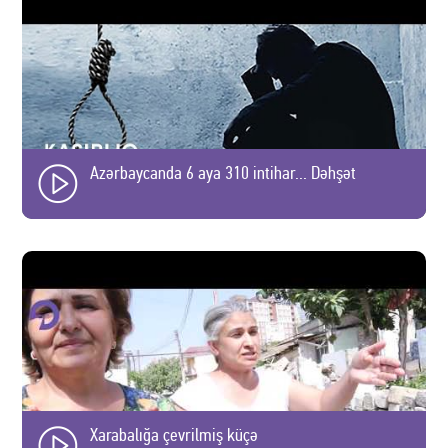
Azərbaycanda 6 aya 310 intihar... Dəhşət
Xarabalığa çevrilmiş küçə