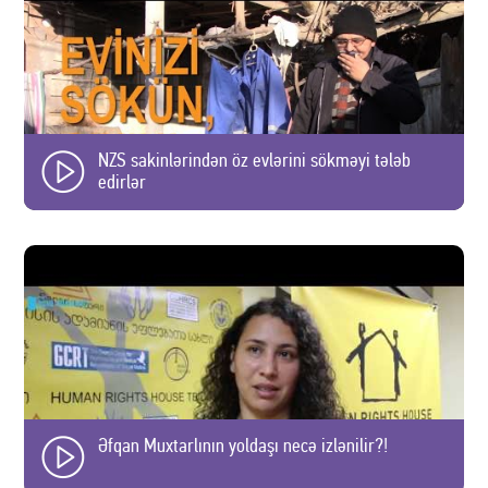
NZS sakinlərindən öz evlərini sökməyi tələb
edirlər
Əfqan Muxtarlının yoldaşı necə izlənilir?!