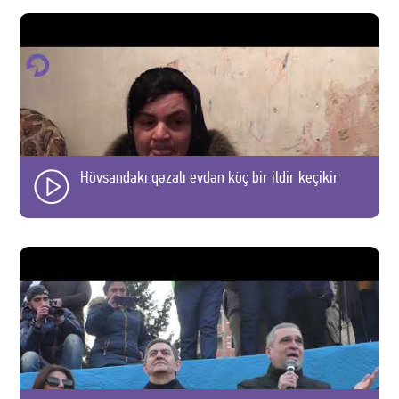
Hövsandakı qəzalı evdən köç bir ildir keçikir