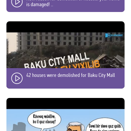
is damaged! ..
42 houses were demolished for Baku City Mall