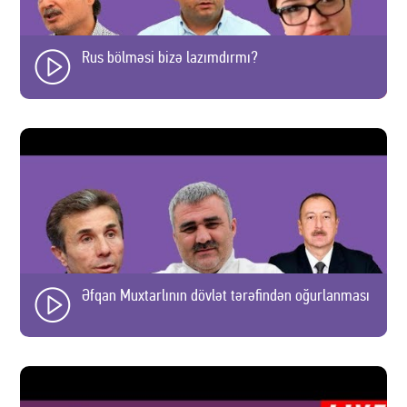
Rus bölməsi bizə lazımdırmı?
Əfqan Muxtarlının dövlət tərəfindən oğurlanması