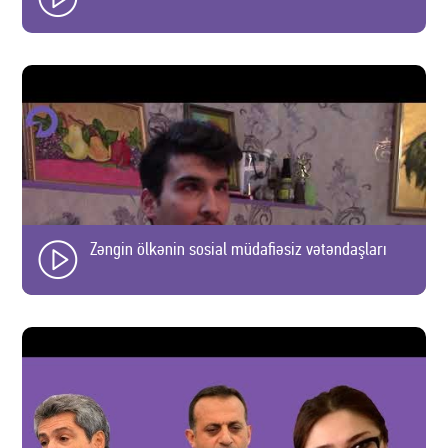
Zəngin ölkənin sosial müdafiəsiz vətəndaşları