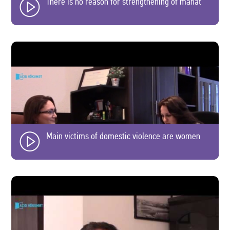
There is no reason for strengthening of manat
Main victims of domestic violence are women