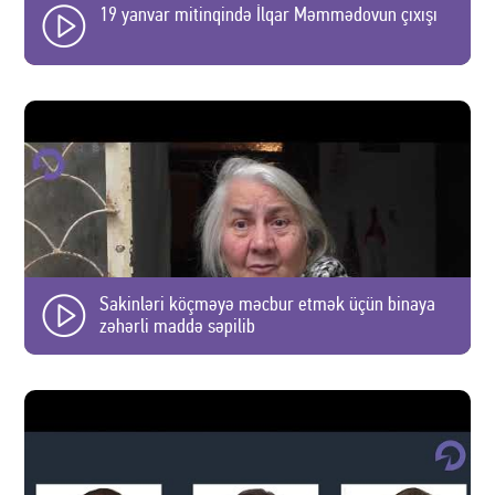
19 yanvar mitinqində İlqar Məmmədovun çıxışı
Sakinləri köçməyə məcbur etmək üçün binaya
zəhərli maddə səpilib