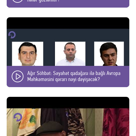
Ağır Söhbət: Səyahət qadağası ilə bağlı Avropa
Məhkəməsini qərarı nəyi dəyişəcək?