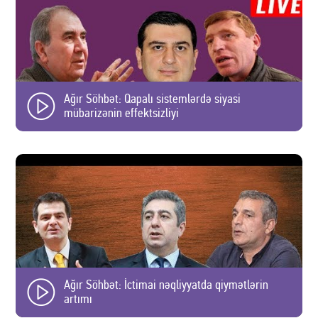
Ağır Söhbət: Qapalı sistemlərdə siyasi
mübarizənin effektsizliyi
Ağır Söhbət: İctimai nəqliyyatda qiymətlərin
artımı