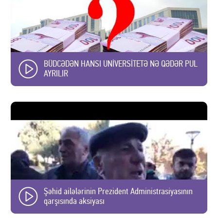
BÜDCƏDƏN HANSI UNİVERSİTETƏ NƏ QƏDƏR PUL
AYRILIR
Şəhid ailələrinin Prezident Administrasiyasının
qarşısında aksiyası