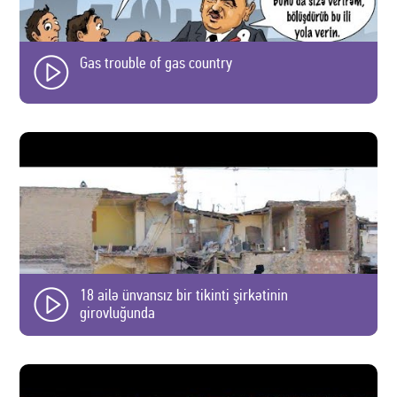
Gas trouble of gas country
18 ailə ünvansız bir tikinti şirkətinin
girovluğunda