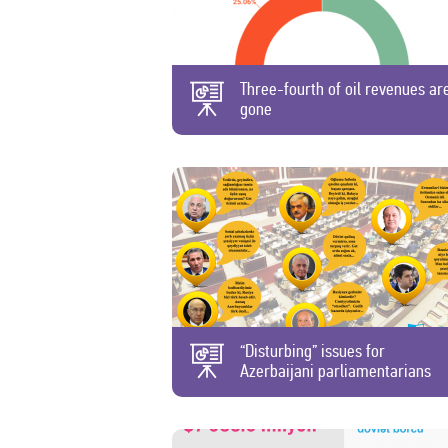
Three-fourth of oil revenues ar
gone
“Disturbing” issues for
Azerbaijani parliamentarians