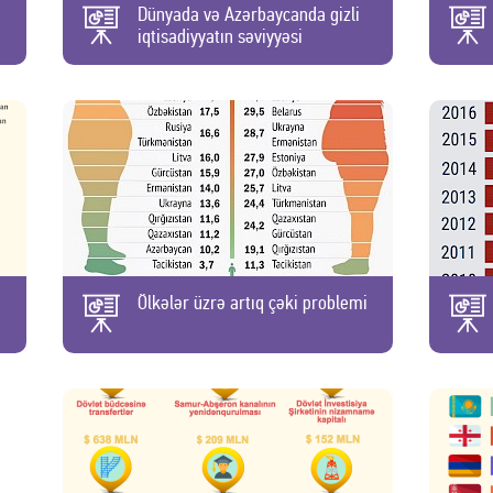
Dünyada və Azərbaycanda gizli
iqtisadiyyatın səviyyəsi
Ölkələr üzrə artıq çəki problemi