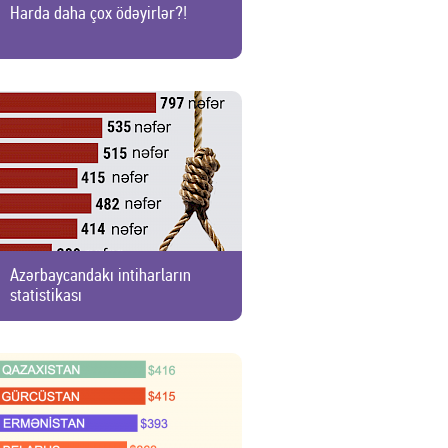
Harda daha çox ödəyirlər?!
Azərbaycandakı intiharların
statistikası