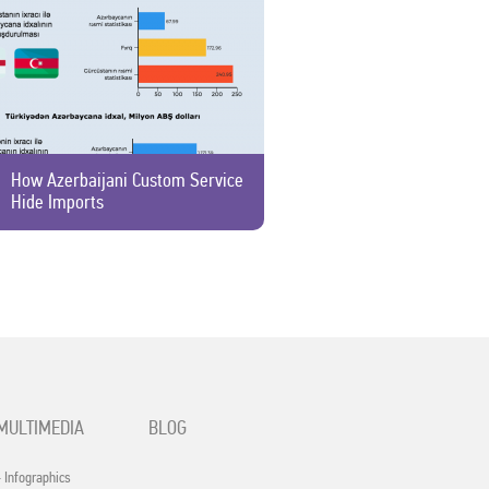
How Azerbaijani Custom Service
Hide Imports
MULTIMEDIA
BLOG
- Infographics