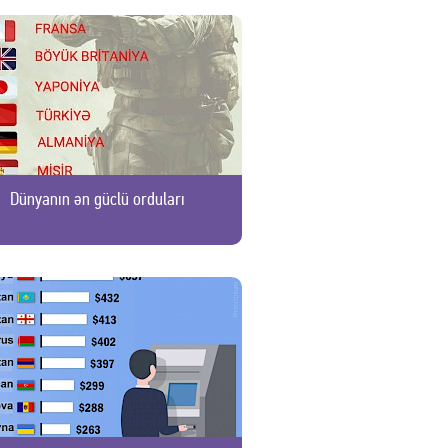
Dünyanın ən güclü orduları