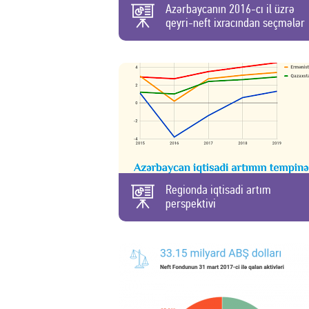
Azərbaycanın 2016-cı il üzrə
qeyri-neft ixracından seçmələr
Regionda iqtisadi artım
perspektivi