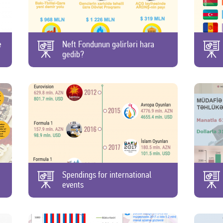
e
Neft Fondunun gəlirləri hara
gedib?
Spendings for international
events