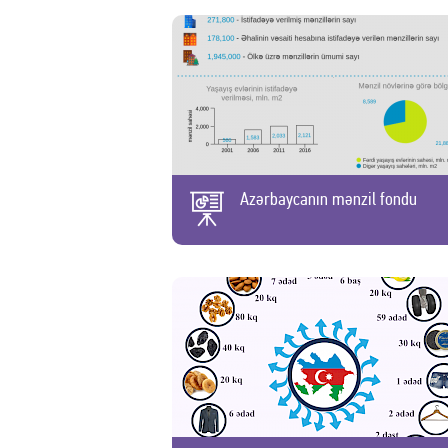
Azərbaycanın mənzil fondu