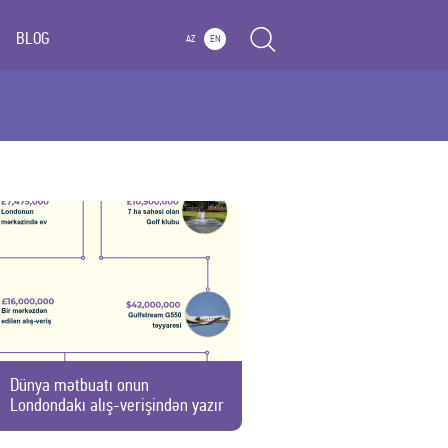
BLOG
AZ
EN
Dünya mətbuatı onun
Londondakı alış-verişindən yazır