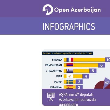
INFOGRAPHICS
AŞPA-nın 47 deputatı
Azərbaycanı təcavüzda
günahladırır