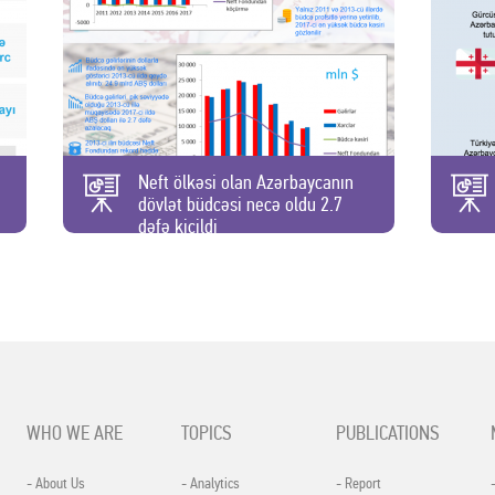
Neft ölkəsi olan Azərbaycanın
dövlət büdcəsi necə oldu 2.7
dəfə kiçildi
WHO WE ARE
TOPICS
PUBLICATIONS
- About Us
- Analytics
- Report