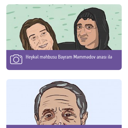
Heykəl məhbusu Bayram Məmmədov anası ilə