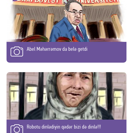
Abel Məhərrəmov da belə getdi
Robotu dinlədiyin qədər bizi də dinlə!!!