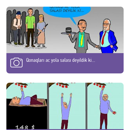
Qonaqları ac yola salası deyildik ki...