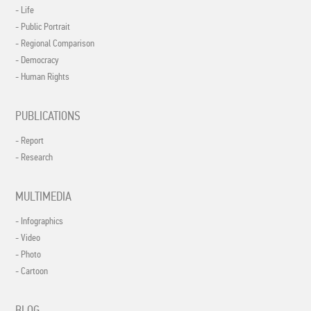
- Life
- Public Portrait
- Regional Comparison
- Democracy
- Human Rights
PUBLICATIONS
- Report
- Research
MULTIMEDIA
- Infographics
- Video
- Photo
- Cartoon
BLOG