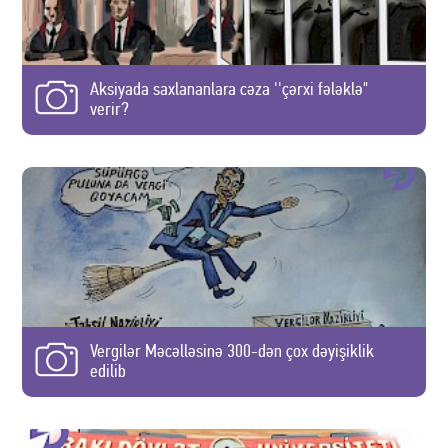
Aksiyada saxlananlara cəza ''çərxi fələklə"
verir?
Vergilər Məcəlləsinə 300-dən çox dəyişiklik
edilib