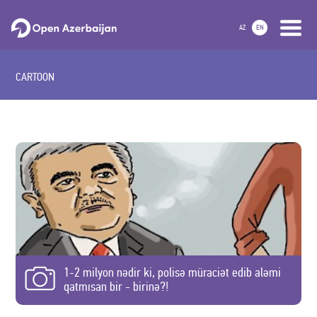
AZ
EN
CARTOON
1-2 milyon nədir ki, polisə müraciət edib aləmi
qatmısan bir - birinə?!