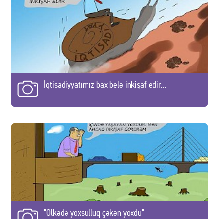
İqtisadiyyatımız bax belə inkişaf edir...
"Ölkədə yoxsulluq çəkən yoxdu"