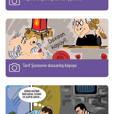
Tarif Şurasının doxsanlıq köpüyü