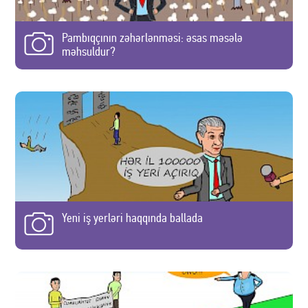
Pambıqçının zəhərlənməsi: əsas məsələ
məhsuldur?
Yeni iş yerləri haqqında ballada