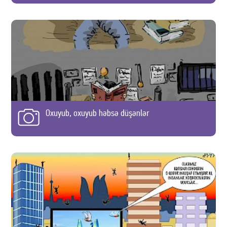
Oxuyub, oxuyub həbsə düşənlər