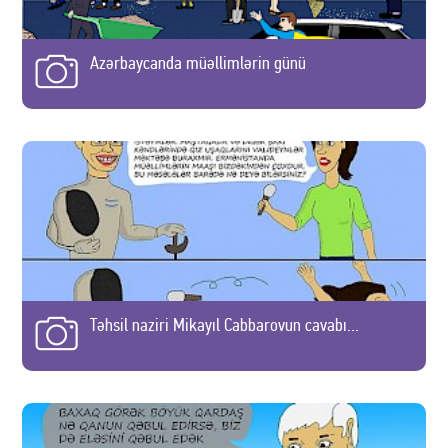
Azərbaycanda müəllimlərin günü
Təhsil naziri Mikayıl Cabbarovun cavabı...