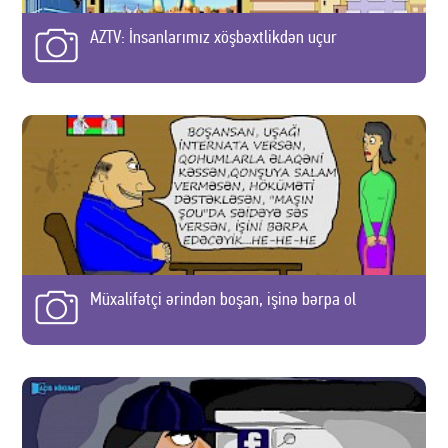
AZTV: İnsanlarımız xöşbəxtlikdən uçur
Müxalifətçi ərindən boşan, işinə bərpa ol