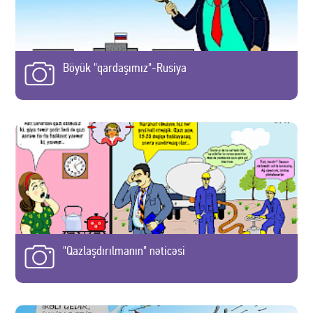
Böyük "qardaşımız"-Rusiya
"Qazlaşdırılmanın" nəticəsi