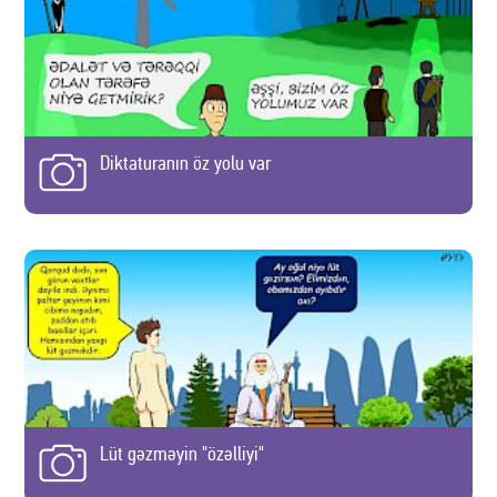
Diktaturanın öz yolu var
Lüt gəzməyin "özəlliyi"