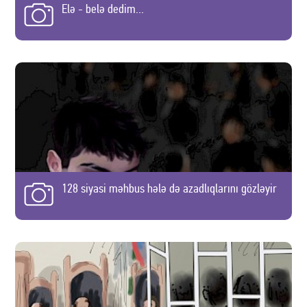
Elə - belə dedim...
128 siyasi məhbus hələ də azadlıqlarını gözləyir