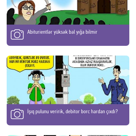
Abiturientlər yüksək bal yığa bilmir
İşıq pulunu veririk, debitor borc hardan çıxdı?