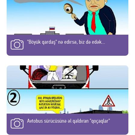
"Böyük qardaş" nə edirsə, biz də edək...
Avtobus sürücüsünə əl qaldıran "qoçaqlar"