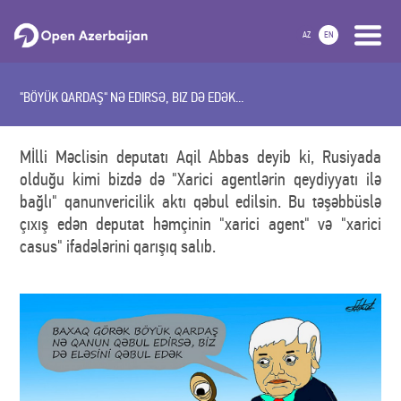
AZ
EN
"BÖYÜK QARDAŞ" NƏ EDIRSƏ, BIZ DƏ EDƏK...
Mİlli Məclisin deputatı Aqil Abbas deyib ki, Rusiyada
olduğu kimi bizdə də "Xarici agentlərin qeydiyyatı ilə
bağlı" qanunvericilik aktı qəbul edilsin. Bu təşəbbüslə
çıxış edən deputat həmçinin "xarici agent" və "xarici
casus" ifadələrini qarışıq salıb.