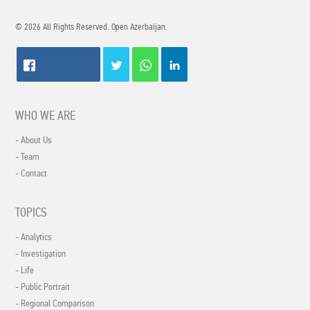
© 2026 All Rights Reserved. Open Azerbaijan.
WHO WE ARE
- About Us
- Team
- Contact
TOPICS
- Analytics
- Investigation
- Life
- Public Portrait
- Regional Comparison