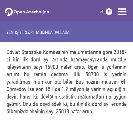
AZ
EN
YENI IŞ YERLƏRI HAQQINDA BALLADA
Dövlət Statistika Komitəsinin məlumatlarına görə 2018-
ci ilin ilk dörd ayı ərzində Azərbaycaycanda muzdla
işləyənlərin sayı 16900 nəfər artıb. Əgər iş yerlərinin
artımı bu temlə gedərsə illik 50700 iş yerinin
yaradılması mümkün ola bilər. Baş nazirin müavini Əli
Əhmədov isə son 15 ildə 1.9 milyon iş yerinin açıldığını
deyir, hansı ki, dövlətin statistik məlumatları na uyğun
gəlmir. Onu da qeyd edək ki, bu ilin ilk dörd ayı ərzində
ölkəmizdə əhainin sayı 25018 nəfər artıb.