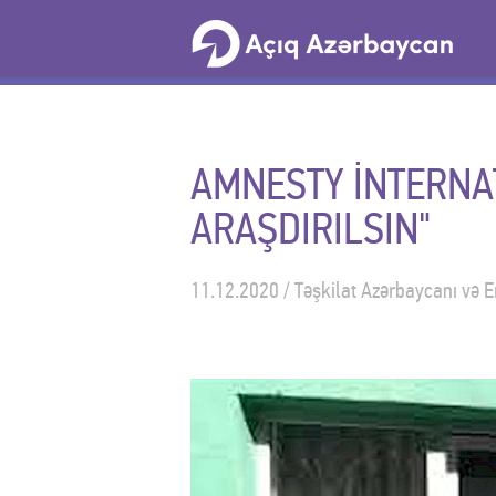
AMNESTY İNTERNAT
ARAŞDIRILSIN"
11.12.2020 / Təşkilat Azərbaycanı və E