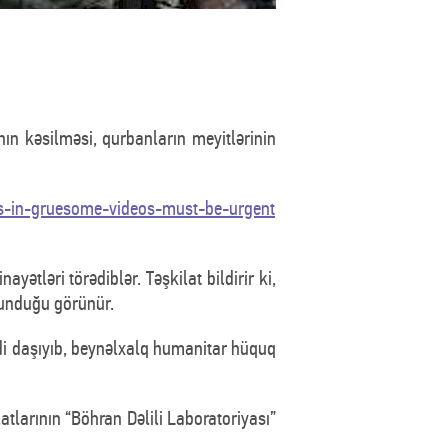
nın kəsilməsi, qurbanların meyitlərinin
s-in-gruesome-videos-must-be-urgent
tləri törədiblər. Təşkilat bildirir ki,
olunduğu görünür.
i daşıyıb, beynəlxalq humanitar hüquq
tlarının “Böhran Dəlili Laboratoriyası”