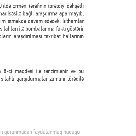
 ildə Erməni tərəfinin törətdiyi dəhşətli
t hadisəsilə bağlı araşdırma aparmayıb,
qdim etməkdə davam edəcək. İtithamlar
 silahları ilə bombalanma faktı göstərir
arın araşdırılması təxribat hallarının
 8-ci maddəsi ilə tənzimlənir və bu
silahlı qarşıdurmalar zamanı törədilə
rilən qorunmadan faydalanmaq hüququ