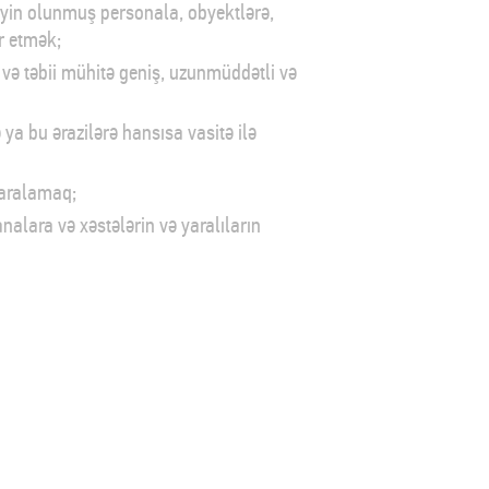
əyin olunmuş personala, obyektlərə,
r etmək;
və təbii mühitə geniş, uzunmüddətli və
ya bu ərazilərə hansısa vasitə ilə
yaralamaq;
analara və xəstələrin və yaralıların