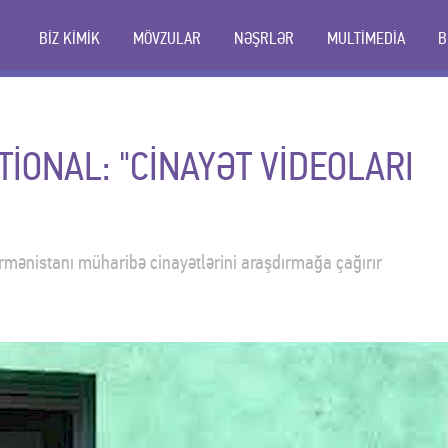
BİZ KİMİK
MÖVZULAR
NƏŞRLƏR
MULTİMEDİA
B
İONAL: "CİNAYƏT VİDEOLARI
rmənistanı müharibə cinayətlərini araşdırmağa çağırır