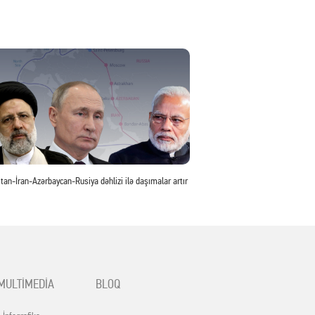
tan-İran-Azərbaycan-Rusiya dəhlizi ilə daşımalar artır
MULTİMEDİA
BLOQ