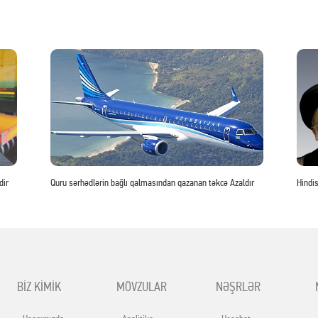
dir
Quru sərhədlərin bağlı qalmasından qazanan təkcə Azaldır
Hindis
BİZ KİMİK
MÖVZULAR
NƏŞRLƏR