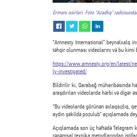
Erməni əsirləri. Foto "Azadlıq" radiosunda
“Amnesty International” beynəlxalq ins
təhqir olunması videolarını və bu kimi
https://www.amnesty.org/en/latest/n
ly-investigated/
Bildirilir ki, Qarabağ müharibəsində h
araşdırılan videolarda hərbi və digər əs
“Bu videolarda görünən əxlaqsızlıq, 
aydın şəkildə pozulub” açıqlamada deyi
Açıqlamada son üç həftədə Telegram kan
rəqəmsal texnika metodlarından istifad