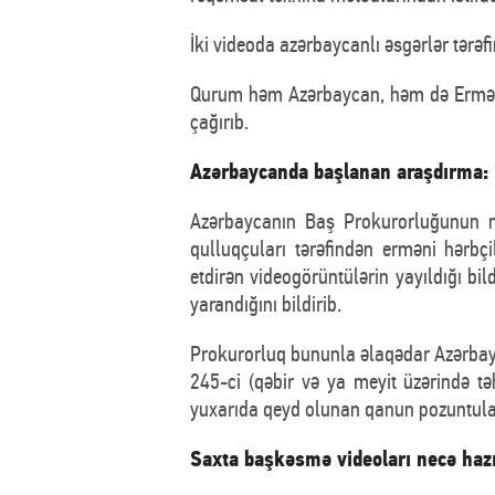
İki videoda azərbaycanlı əsgərlər tərə
Qurum həm Azərbaycan, həm də Erməni
çağırıb.
Azərbaycanda başlanan araşdırma: "
Azərbaycanın Baş Prokurorluğunun no
qulluqçuları tərəfindən erməni hərbçil
etdirən videogörüntülərin yayıldığı bil
yarandığını bildirib.
Prokurorluq bununla əlaqədar Azərbayc
245-ci (qəbir və ya meyit üzərində təh
yuxarıda qeyd olunan qanun pozuntuları
Saxta başkəsmə videoları necə hazı