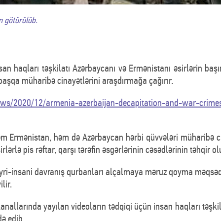
n götürülüb.
an haqları təşkilatı Azərbaycanı və Ermənistanı əsirlərin başı
 başqa müharibə cinayətlərini araşdırmağa çağırır.
ews/2020/12/armenia-azerbaijan-decapitation-and-war-crime
əm Ermənistan, həm də Azərbaycan hərbi qüvvələri müharibə cinayə
irlərlə pis rəftar, qarşı tərəfin əsgərlərinin cəsədlərinin təhqir 
qeyri-insani davranış qurbanları alçalmaya məruz qoyma məqsəd
lir.
allarında yayılan videoların tədqiqi üçün insan haqları təşkila
ə edib.