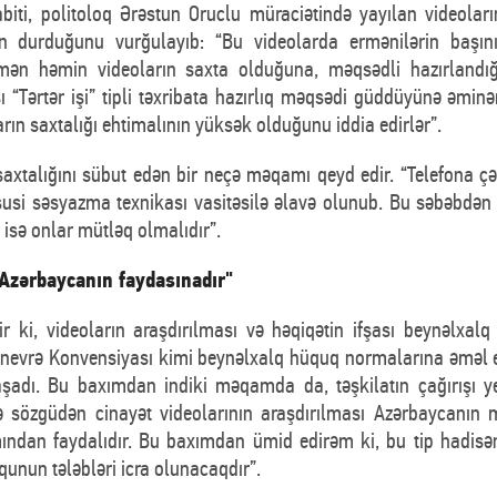
biti, politoloq Ərəstun Oruclu müraciətində yayılan videolar
rin durduğunu vurğulayıb: “Bu videolarda ermənilərin başı
 mən həmin videoların saxta olduğuna, məqsədli hazırlandı
ı “Tərtər işi” tipli təxribata hazırlıq məqsədi güddüyünə əmi
rın saxtalığı ehtimalının yüksək olduğunu iddia edirlər”.
axtalığını sübut edən bir neçə məqamı qeyd edir. “Telefona çək
susi səsyazma texnikası vasitəsilə əlavə olunub. Bu səbəbdən
 isə onlar mütləq olmalıdır”.
 Azərbaycanın faydasınadır"
r ki, videoların araşdırılması və həqiqətin ifşası beynəlxalq
nevrə Konvensiyası kimi beynəlxalq hüquq normalarına əməl 
aşadı. Bu baxımdan indiki məqamda da, təşkilatın çağırışı y
ə sözgüdən cinayət videolarının araşdırılması Azərbaycanın mü
ından faydalıdır. Bu baxımdan ümid edirəm ki, bu tip hadisən
nun tələbləri icra olunacaqdır”.