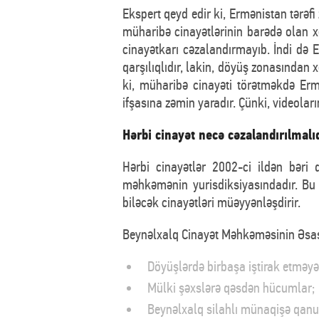
Ekspert qeyd edir ki, Ermənistan tərəfi 
müharibə cinayətlərinin barədə olan xe
cinayətkarı cəzalandırmayıb. İndi də
qarşılıqlıdır, lakin, döyüş zonasından 
ki, müharibə cinayəti törətməkdə Ermə
ifşasına zəmin yaradır. Çünki, videolar
Hərbi cinayət necə cəzalandırılmalı
Hərbi cinayətlər 2002-ci ildən bər
məhkəmənin yurisdiksiyasındadır. Bu 
biləcək cinayətləri müəyyənləşdirir.
Beynəlxalq Cinayət Məhkəməsinin Əsasn
Döyüşlərdə birbaşa iştirak etməy
Mülki şəxslərə qəsdən hücumlar;
Beynəlxalq silahlı münaqişə qan