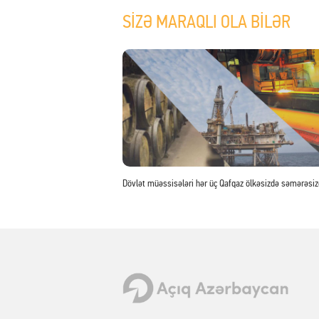
SİZƏ MARAQLI OLA BİLƏR
Dövlət müəssisələri hər üç Qafqaz ölkəsizdə səmərəsiz