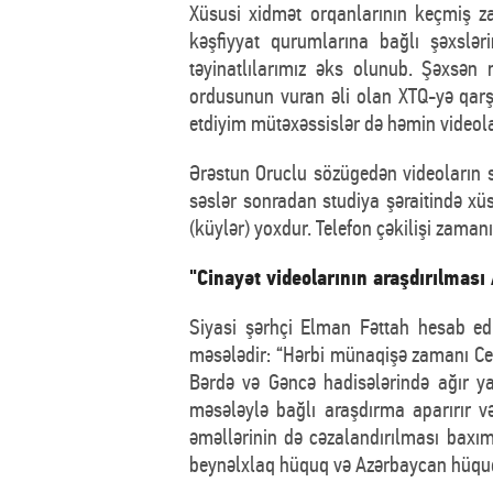
Xüsusi xidmət orqanlarının keçmiş za
kəşfiyyat qurumlarına bağlı şəxslə
təyinatlılarımız əks olunub. Şəxsən
ordusunun vuran əli olan XTQ-yə qarş
etdiyim mütəxəssislər də həmin videola
Ərəstun Oruclu sözügedən videoların s
səslər sonradan studiya şəraitində xü
(küylər) yoxdur. Telefon çəkilişi zamanı
"Cinayət videolarının araşdırılması
Siyasi şərhçi Elman Fəttah hesab edi
məsələdir: “Hərbi münaqişə zamanı Ce
Bərdə və Gəncə hadisələrində ağır y
məsələylə bağlı araşdırma aparırır v
əməllərinin də cəzalandırılması baxım
beynəlxlaq hüquq və Azərbaycan hüququ