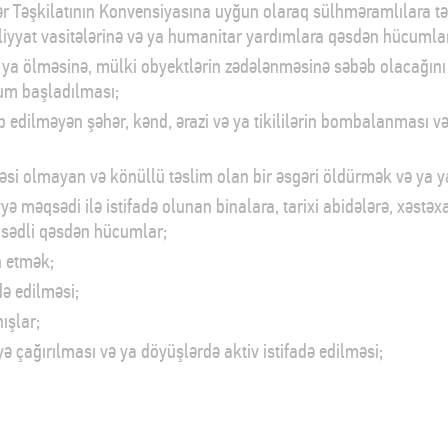
lər Təşkilatının Konvensiyasına uyğun olaraq sülhməramlılara t
qliyyat vasitələrinə və ya humanitar yardımlara qəsdən hücumla
ya ölməsinə, mülki obyektlərin zədələnməsinə səbəb olacağını 
cum başladılması;
 edilməyən şəhər, kənd, ərazi və ya tikililərin bombalanması və 
təsi olmayan və könüllü təslim olan bir əsgəri öldürmək və ya 
iyyə məqsədi ilə istifadə olunan binalara, tarixi abidələrə, xəstəx
qsədli qəsdən hücumlar;
n etmək;
də edilməsi;
ışlar;
ə çağırılması və ya döyüşlərdə aktiv istifadə edilməsi;