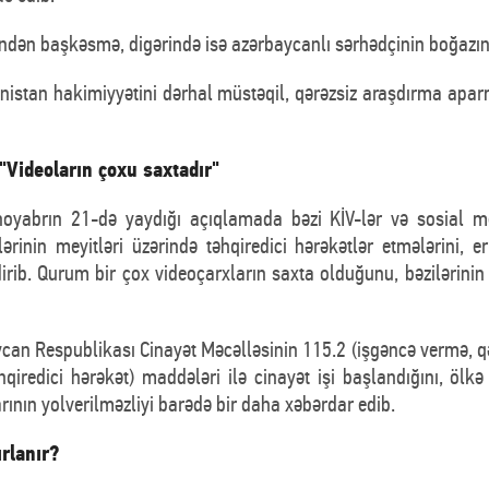
findən başkəsmə, digərində isə azərbaycanlı sərhədçinin boğazın
stan hakimiyyətini dərhal müstəqil, qərəzsiz araşdırma apar
Videoların çoxu saxtadır"
yabrın 21-də yaydığı açıqlamada bəzi KİV-lər və sosial me
ərinin meyitləri üzərində təhqiredici hərəkətlər etmələrini, er
dirib. Qurum bir çox videoçarxların saxta olduğunu, bəzilərinin
an Respublikası Cinayət Məcəlləsinin 115.2 (işgəncə vermə, qəd
qiredici hərəkət) maddələri ilə cinayət işi başlandığını, ölkə
nın yolverilməzliyi barədə bir daha xəbərdar edib.
rlanır?