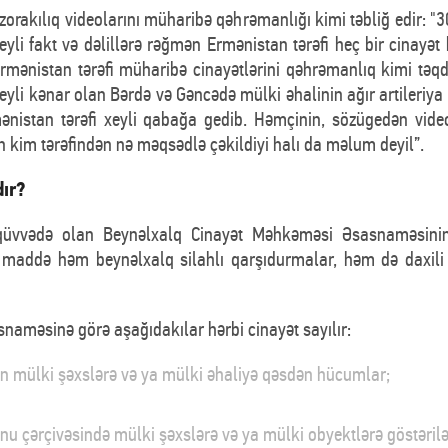
zorakılıq videolarını müharibə qəhrəmanlığı kimi təbliğ edir: "30
yli fakt və dəlillərə rəğmən Ermənistan tərəfi heç bir cinayə
 Ermənistan tərəfi müharibə cinayətlərini qəhrəmanlıq kimi tə
xeyli kənar olan Bərdə və Gəncədə mülki əhalinin ağır artileriya
nistan tərəfi xeyli qabağa gedib. Həmçinin, sözügedən videol
ın kim tərəfindən nə məqsədlə çəkildiyi halı da məlum deyil”.
dır?
i qüvvədə olan Beynəlxalq Cinayət Məhkəməsi Əsasnaməsinin
maddə həm beynəlxalq silahlı qarşıdurmalar, həm də daxili 
aməsinə görə aşağıdakılar hərbi cinayət sayılır:
ən mülki şəxslərə və ya mülki əhaliyə qəsdən hücumlar;
unu çərçivəsində mülki şəxslərə və ya mülki obyektlərə göstə