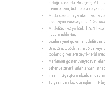
olduğu təqdirdə, Birləşmiş Millət
materiallara, bölmələrə və ya nə
Mülki şəxslərin yaralanmasına və 
ciddi ziyan vuracağını bilərək hü
Müdafiəsiz və ya hərbi hədəf hesab
hücum edilməsi;
Silahını yerə qoyan, müdafiə vasi
Dini, təhsil, bədii, elmi və ya xeyr
toplandığı yerlərə qeyri-hərbi mə
Mərhəmət göstərilməyəcəyini ela
Zəhər və zəhərli silahlardan istifa
İnsanın ləyaqətini alçaldan davran
15 yaşından kiçik uşaqların hərbiy