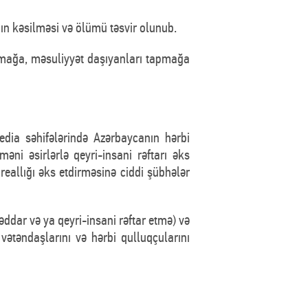
ın kəsilməsi və ölümü təsvir olunub.
mağa, məsuliyyət daşıyanları tapmağa
dia səhifələrində Azərbaycanın hərbi
məni əsirlərlə qeyri-insani rəftarı əks
 reallığı əks etdirməsinə ciddi şübhələr
dar və ya qeyri-insani rəftar etmə) və
 vətəndaşlarını və hərbi qulluqçularını