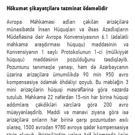
Hökumət şikayətçilərə təzminat ödəməlidir
Avropa Məhkəməsi adları çəkilən ərizəçilərə
münasibətdə İnsan Hüquqları və Əsas Azadlıqların
Müdafiəsinə dair Avropa Konvensiyasının 6.1 (ədalətli
məhkəmə araşdırması hüququ) maddəsinin və
Konvensiyanın 1 saylı Protokolunun 1-ci (mülkiyyət
hüququ) maddəsinin pozulduğunu təsdiqləyib.
Pozuntunu tanımaqla yanaşı, həm də Azərbaycanın
üzərinə ərizəçilərə ümumilikdə 90 min 950 avro
kompensasiya ödəmək öhdəliyi qoyub. Bu məbləğin 3
mini ərizəçilərin hüquqi məsrəflərinə görə nəzərdə
tutulub. Məhkəmə 22 nəfərdən 15-nin hər birinə hüquqi
addımlara çəkdikləri xərclərə görə 200 avro
müəyyənləşdirib. Maddi və mənəvi ziyana görə isə
ərizəçilərə onların hər birinə qarşı pozuntudan asılı
olaraq, 1500 avrodan 9780 avroya qədər kompensasiya
təyin olunub. Ərizəçilərdən yalnız Arif İslamzadə üçün