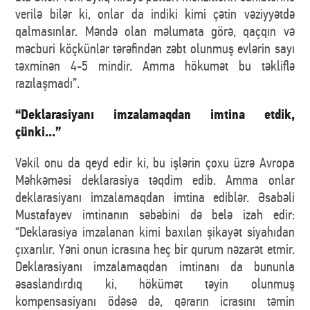
verilə bilər ki, onlar da indiki kimi çətin vəziyyətdə
qalmasınlar. Məndə olan məlumata görə, qaçqın və
məcburi köçkünlər tərəfindən zəbt olunmuş evlərin sayı
təxminən 4-5 mindir. Amma hökumət bu təkliflə
razılaşmadı”.
“Deklarasiyanı imzalamaqdan imtina etdik,
çünki...”
Vəkil onu da qeyd edir ki, bu işlərin çoxu üzrə Avropa
Məhkəməsi deklarasiya təqdim edib. Amma onlar
deklarasiyanı imzalamaqdan imtina ediblər. Əsabəli
Mustafayev imtinanın səbəbini də belə izah edir:
“Deklarasiya imzalanan kimi baxılan şikayət siyahıdan
çıxarılır. Yəni onun icrasına heç bir qurum nəzarət etmir.
Deklarasiyanı imzalamaqdan imtinanı da bununla
əsaslandırdıq ki, hökümət təyin olunmuş
kompensasiyanı ödəsə də, qərarın icrasını təmin