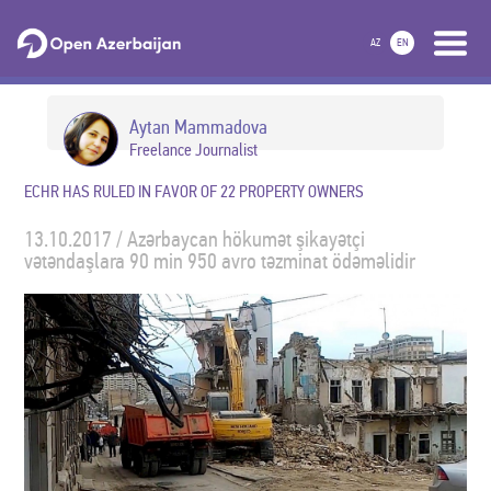
AZ
EN
Aytan Mammadova
Freelance Journalist
ECHR HAS RULED IN FAVOR OF 22 PROPERTY OWNERS
13.10.2017 / Azərbaycan hökumət şikayətçi
vətəndaşlara 90 min 950 avro təzminat ödəməlidir