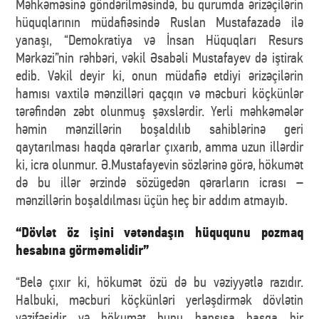
Məhkəməsinə göndərilməsində, bu qurumda ərizəçilərin
hüquqlarının müdafiəsində Ruslan Mustafazadə ilə
yanaşı, “Demokratiya və İnsan Hüquqları Resurs
Mərkəzi”nin rəhbəri, vəkil Əsabəli Mustafayev də iştirak
edib. Vəkil deyir ki, onun müdafiə etdiyi ərizəçilərin
hamısı vaxtilə mənzilləri qaçqın və məcburi köçkünlər
tərəfindən zəbt olunmuş şəxslərdir. Yerli məhkəmələr
həmin mənzillərin boşaldılıb sahiblərinə geri
qaytarılması haqda qərarlar çıxarıb, amma uzun illərdir
ki, icra olunmur. Ə.Mustafayevin sözlərinə görə, hökumət
də bu illər ərzində sözügedən qərarların icrası –
mənzillərin boşaldılması üçün heç bir addım atmayıb.
“Dövlət öz işini vətəndaşın hüququnu pozmaq
hesabına görməməlidir”
“Belə çıxır ki, hökumət özü də bu vəziyyətlə razıdır.
Halbuki, məcburi köçkünləri yerləşdirmək dövlətin
vəzifəsidir və hökumət bunu hansısa başqa bir