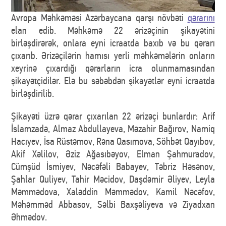
Avropa Məhkəməsi Azərbaycana qarşı növbəti
qərarını
elan edib. Məhkəmə 22 ərizəçinin şikayətini
birləşdirərək, onlara eyni icraatda baxıb və bu qərarı
çıxarıb. Ərizəçilərin hamısı yerli məhkəmələrin onların
xeyrinə çıxardığı qərarların icra olunmamasından
şikayətçidilər. Elə bu səbəbdən şikayətlər eyni icraatda
birləşdirilib.
Şikayəti üzrə qərar çıxarılan 22 ərizəçi bunlardır: Arif
İslamzadə, Almaz Abdullayeva, Məzahir Bağırov, Namiq
Hacıyev, İsa Rüstəmov, Rəna Qasımova, Söhbət Qayıbov,
Akif Xəlilov, Əziz Ağasıbəyov, Elman Şahmuradov,
Cümşüd İsmiyev, Nəcəfəli Babayev, Təbriz Həsənov,
Şahlar Quliyev, Tahir Məcidov, Daşdəmir Əliyev, Leyla
Məmmədova, Xaləddin Məmmədov, Kamil Nəcəfov,
Məhəmməd Abbasov, Səlbi Baxşəliyeva və Ziyadxan
Əhmədov.