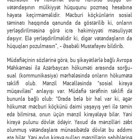
vətəndaşının mülkiyyət hüququnu pozmaq hesabına
həyata keçirməməlidir. Məcburi köçkünlərin sosial
təminatı haqqında qanunda da göstərilib ki, onların
yerləşdirilməsinə görə icra hakimiyyəti məsuliyyət
daşıyır. Elə yerləşdirilməlidir ki, digər vətəndaşların da
hüquqları pozulmasın”, - Əsabəli Mustafayev bildirib.
Müdafiəçinin sözlərinə görə, bu şikayətlərlə bağlı Avropa
Məhkəməsi ilə Azərbaycan hökuməti arasında sorğu-
sual (kommunikasiya) mərhələsində onların hökumətə
təklifi olub. Mənzil Məcəlləsində “sosial kirayə
müqaviləsi” anlayışı var. Müdafiə tərəfinin təklifi də
bununla bağlı olub: “Orada belə bir hal var ki, əgər
hökumət məcburi köçkünü daimi yaşayış yeri ilə təmin
edə bilmirsə, onun üçün mənzil kirayələyə bilər. Yəni
kirayə pulunu dövlət ödəyir. Yaxud da mənzilləri zəbt
olunmuş vətəndaşlara münasibətdə dövlət bu addımı
ata bilər. Yəni aylıq kirayə pulları mənzillərin sahiblərinə