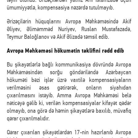
ümumiyyətlə, kompensasiya nəzərdə tutulmayıb.
Ərizəçilərin hüquqlarını Avropa Məhkəməsində Akif
Əliyev, Əliməmməd Nuriyev, Ruslan Mustafazadə,
Teymur Baloğlanov və Akif Əlizadə təmsil edib.
Avropa Məhkəməsi hökumətin təklifini rədd edib
Bu şikayətlərlə bağlı kommunikasiya dövründə Avropa
Məhkəməsindən sorğu göndəriləndə Azərbaycan
hökuməti bəzi işlər üzrə vaxtilə kompensasiyaların
verilməsini əsas gətirərək, onların siyahıdan
çıxarılmasını istəyib. Amma Avropa Məhkəməsi belə
nəticəyə gəlib ki, verilən kompensasiyalar kifayət qədər
olmayıb, ona görə də həmin şikayətlərə baxılıb, müvafiq
qərar çıxarılmalıdır.
Qərar çıxarılan şikayətlərdən 17-nin hazırlanıb Avropa