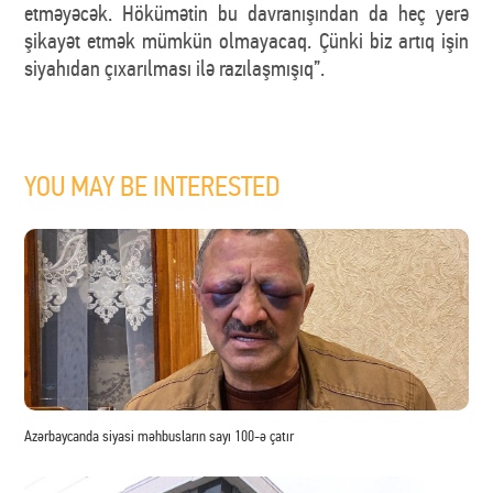
etməyəcək. Hökümətin bu davranışından da heç yerə
şikayət etmək mümkün olmayacaq. Çünki biz artıq işin
siyahıdan çıxarılması ilə razılaşmışıq”.
YOU MAY BE INTERESTED
Azərbaycanda siyasi məhbusların sayı 100-ə çatır