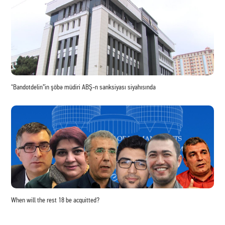
"Bandotdelin”in şöbə müdiri ABŞ-n sanksiyası siyahısında
When will the rest 18 be acquitted?