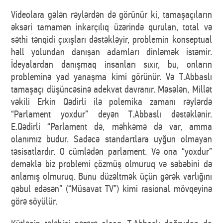
Videolara gələn rəylərdən də görünür ki, tamaşaçıların
əksəri tamamən inkarçılıq üzərində qurulan, total və
səthi tənqidi çıxışları dəstəkləyir, problemin konseptual
həll yolundan danışan adamları dinləmək istəmir.
İdeyalardan danışmaq insanları sıxır, bu, onların
probleminə yad yanaşma kimi görünür. Və T.Abbaslı
tamaşaçı düşüncəsinə adekvat davranır. Məsələn, Millət
vəkili Erkin Qədirli ilə polemika zamanı rəylərdə
“Parlament yoxdur” deyən T.Abbaslı dəstəklənir.
E.Qədirli “Parlament də, məhkəmə də var, amma
olanımız budur. Sadəcə standartlara uyğun olmayan
təsisatlardır. O cümlədən parlament. Və ona “yoxdur”
deməklə biz problemi çözmüş olmuruq və səbəbini də
anlamış olmuruq. Bunu düzəltmək üçün gərək varlığını
qəbul edəsən” (“Müsavat TV”) kimi rasional mövqeyinə
görə söyülür.