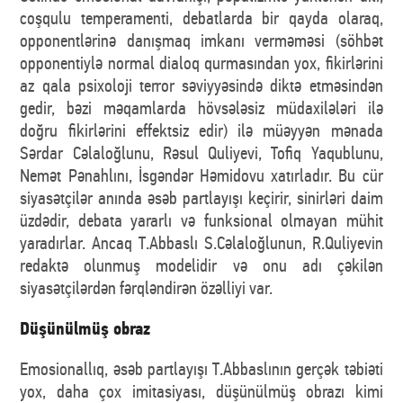
coşqulu temperamenti, debatlarda bir qayda olaraq,
opponentlərinə danışmaq imkanı verməməsi (söhbət
opponentiylə normal dialoq qurmasından yox, fikirlərini
az qala psixoloji terror səviyyəsində diktə etməsindən
gedir, bəzi məqamlarda hövsələsiz müdaxilələri ilə
doğru fikirlərini effektsiz edir) ilə müəyyən mənada
Sərdar Cəlaloğlunu, Rəsul Quliyevi, Tofiq Yaqublunu,
Nemət Pənahlını, İsgəndər Həmidovu xatırladır. Bu сür
siyasətçilər anında əsəb partlayışı keçirir, sinirləri daim
üzdədir, debata yararlı və funksional olmayan mühit
yaradırlar. Ancaq T.Abbaslı S.Cəlaloğlunun, R.Quliyevin
redaktə olunmuş modelidir və onu adı çəkilən
siyasətçilərdən fərqləndirən özəlliyi var.
Düşünülmüş obraz
Emosionallıq, əsəb partlayışı T.Abbaslının gerçək təbiəti
yox, daha çox imitasiyası, düşünülmüş obrazı kimi