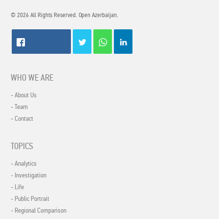
© 2026 All Rights Reserved. Open Azerbaijan.
WHO WE ARE
- About Us
- Team
- Contact
TOPICS
- Analytics
- Investigation
- Life
- Public Portrait
- Regional Comparison