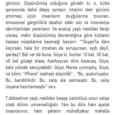
görünür. Düşünülmüş olduğuna görədir ki, o, kütlə
qarşısında daha dəqiq oynayır, nitqinin təsir gücünü
artırmaq üçün insanların duyğularına toxunan,
emosional gərginliklə təzahür edən söz və intonasiya
təkrirlərindən yararlanır. Və analoji yaşlı nəsildən fərqli
olaraq, məhz düşünülmüş davrandığına görə kütlənin
həssas nöqtələrinə basmağı bacarır: ““Skype”la dərs
keçirsən, hələ bir imtahan da soruşursan, eyib deyil,
qardaş? Bal ver də buna. Güya ki, bunlar 10 bal, 30 bal,
40 bal güzəşt eləsə, Azərbaycan elmi batacaq. Güya,
belə yüksək səviyyədədir. Güya, Marsa çıxmışdıq. Güya,
nə bilim, “iPhone” istehsal eləyirdik”... “Bu, qudurluqdur.
Bu, banditlikdir. Bu, xalqı ələ salmaqdır. Bu, xalqı
üsyana hazırlamaqdır” və s.
T.Abbaslının yaşlı nəsildən başqa üstünlüyü onun xalqa
xitab dilinin universallığıdır. Yəni bu dilin həm əyalət
insanlarının, həm şəhərin mühafizəkar məhəllə