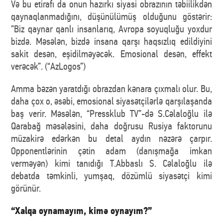
Və bu etirafı da onun hazırkı siyasi obrazının təbiilikdən
qaynaqlanmadığını, düşünülümüş olduğunu göstərir:
”Biz qaynar qanlı insanlarıq, Avropa soyuqluğu yoxdur
bizdə. Məsələn, bizdə insana qarşı haqsızlıq edildiyini
sakit desən, eşidilməyəcək. Emosional desən, effekt
verəcək”. (“AzLogos”)
Amma bəzən yaratdığı obrazdan kənara çıxmalı olur. Bu,
daha çox o, əsəbi, emosional siyasətçilərlə qarşılaşanda
baş verir. Məsələn, “Pressklub TV”-də S.Cəlaloğlu ilə
Qarabağ məsələsini, daha doğrusu Rusiya faktorunu
müzakirə edərkən bu detal aydın nəzərə çarpır.
Opponentlərinin çətin adam (danışmağa imkan
verməyən) kimi tanıdığı T.Abbaslı S. Cəlaloğlu ilə
debatda təmkinli, yumşaq, dözümlü siyasətçi kimi
görünür.
“Xalqa oynamayım, kimə oynayım?”