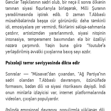
Gənclər Təşkilatının sədri olub, bir neçə il sonra ölkənin
tanınan siyasi fiqurlarıyla birləşərək, Milli Şuranın
yaradılmasında iştirak edib. O zaman T.Abbaslı
müsahibələrində başqa cür görünürdü: daha təmkinli
idi, emosiyalara yer vermirdi, fikirlərini səliqə-sahmanla
çatdırır, artistizmdən yararlanmırdı, siyasi nitqinin
intonasiya, temperament baxımından elə bir özəlliyi
nəzərə çarpmırdı. Yəqin buna görə “Youtube”a
yerləşdirilmiş əvvəlki çıxışlarına baxış sayı azdır.
Psixoloji terror səviyyəsində diktə edir
Sonralar — “Müsavat”dan çıxandan, “Ağ Partiya”nın
sədri olandan T.Abbaslı davranışını, özünüifadə
formasını, bədən dili və siyasi ritorikasını dəyişdi. İndi
onun minlərlə izləyicisi var, internet platformalarında
videoları, çıxışları populyardır.
Əslində emosional davranışı, populizmlə yüklənən dili,