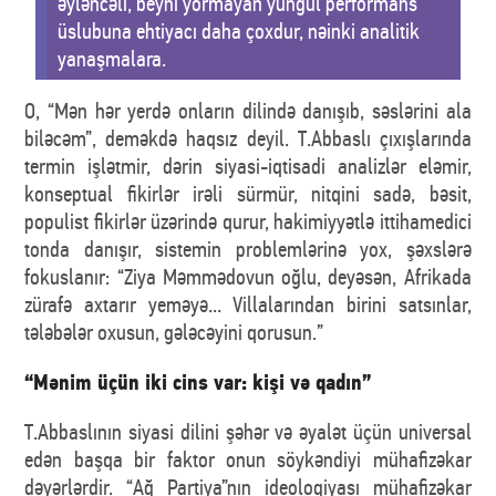
əyləncəli, beyni yormayan yüngül performans
üslubuna ehtiyacı daha çoxdur, nəinki analitik
yanaşmalara.
O, “Mən hər yerdə onların dilində danışıb, səslərini ala
biləcəm”, deməkdə haqsız deyil. T.Abbaslı çıxışlarında
termin işlətmir, dərin siyasi-iqtisadi analizlər eləmir,
konseptual fikirlər irəli sürmür, nitqini sadə, bəsit,
populist fikirlər üzərində qurur, hakimiyyətlə ittihamedici
tonda danışır, sistemin problemlərinə yox, şəxslərə
fokuslanır: “Ziya Məmmədovun oğlu, deyəsən, Afrikada
zürafə axtarır yeməyə... Villalarından birini satsınlar,
tələbələr oxusun, gələcəyini qorusun.”
“Mənim üçün iki cins var: kişi və qadın”
T.Abbaslının siyasi dilini şəhər və əyalət üçün universal
edən başqa bir faktor onun söykəndiyi mühafizəkar
dəyərlərdir. “Ağ Partiya”nın ideologiyası mühafizəkar