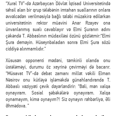
“Xural TV”-də Azərbaycan Dövlət İqtisad Universitetində
təhsil alan bir qrup tələbənin imtahan suallarının onlara
əvvəlcədən verilməsiylə bağlı tələbi müzakirə edilərkən
universitetinin rektor müavini Anar Rzayev ona
ünvanlanmış sualı cavablayır və Elmi Şuranın adını
çəkəndə T. Abbaslının müdaxiləsi özünü gözlətmir:“Elmi
Şura deməyin. Hüseynbaladan sonra Elmi Şura sözü
ciddiyə alınmamlıdır.”
Xüsusən opponenti mədəni, təmkinli olanda onu
üstələməyi, durumu öz xeyrinə çevirməyi də bacarır.
“Müsavat TV”-də debat zamanı millət vəkili Elman
Nəsirov onu kütləyə işləməkdə günahlandıranda T.
Abbaslı vəziyyəti çevik dəyərləndirir: “Bəli, mən xalqa
oynayıram. Sosial şəbəkələrə oynayıram. Xalqa
oynamayım, kimə oynayım?! Siz oynayın rəhbərliyə, Əli
Əhmədova. ”