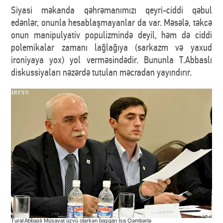
Siyasi məkanda qəhrəmanımızı qeyri-ciddi qəbul
edənlər, onunla hesablaşmayanlar da var. Məsələ, təkcə
onun manipulyativ populizmində deyil, həm də ciddi
polemikalar zamanı lağlağıya (sarkazm və yaxud
ironiyaya yox) yol verməsindədir. Bununla T.Abbaslı
diskussiyaları nəzərdə tutulan məcradan yayındırır.
Tural Abbaslı Müsavat üzvü olarkən başqan İsa Qəmbərlə