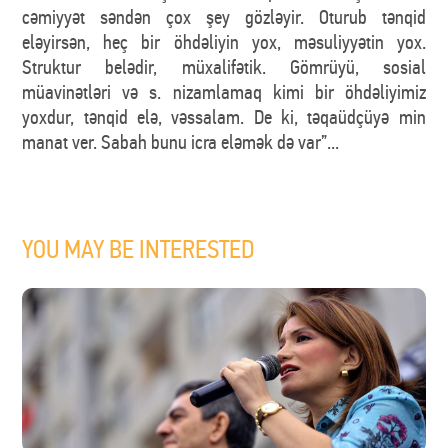
cəmiyyət səndən çox şey gözləyir. Oturub tənqid
eləyirsən, heç bir öhdəliyin yox, məsuliyyətin yox.
Struktur belədir, müxalifətik. Gömrüyü, sosial
müavinətləri və s. nizamlamaq kimi bir öhdəliyimiz
yoxdur, tənqid elə, vəssalam. De ki, təqaüdçüyə min
manat ver. Sabah bunu icra eləmək də var”...
YOU MAY BE INTERESTED