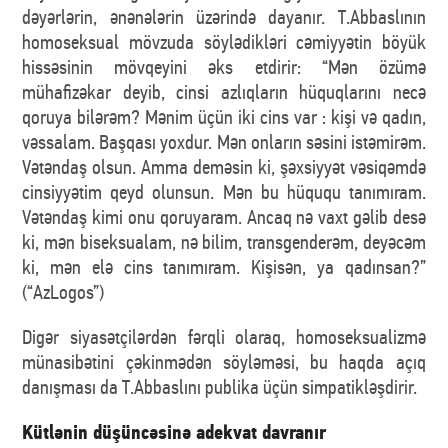
dəyərlərin, ənənələrin üzərində dayanır. T.Abbaslının
homoseksual mövzuda söylədikləri cəmiyyətin böyük
hissəsinin mövqeyini əks etdirir: “Mən özümə
mühafizəkar deyib, cinsi azlıqların hüquqlarını necə
qoruya bilərəm? Mənim üçün iki cins var : kişi və qadın,
vəssalam. Başqası yoxdur. Mən onların səsini istəmirəm.
Vətəndaş olsun. Amma deməsin ki, şəxsiyyət vəsiqəmdə
cinsiyyətim qeyd olunsun. Mən bu hüququ tanımıram.
Vətəndaş kimi onu qoruyaram. Ancaq nə vaxt gəlib desə
ki, mən biseksualam, nə bilim, transgenderəm, deyəcəm
ki, mən elə cins tanımıram. Kişisən, ya qadınsan?”
(“AzLogos”)
Digər siyasətçilərdən fərqli olaraq, homoseksualizmə
münasibətini çəkinmədən söyləməsi, bu haqda açıq
danışması da T.Abbaslını publika üçün simpatikləşdirir.
Kütlənin düşüncəsinə adekvat davranır