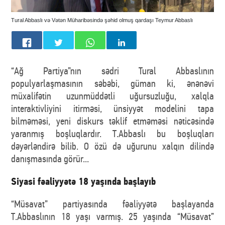
Tural Abbaslı və Vətən Müharibəsində şəhid olmuş qardaşı Teymur Abbaslı
“Ağ Partiya”nın sədri Tural Abbaslının
populyarlaşmasının səbəbi, güman ki, ənənəvi
müxalifətin uzunmüddətli uğursuzluğu, xalqla
interaktivliyini itirməsi, ünsiyyət modelini tapa
bilməməsi, yeni diskurs təklif etməməsi nəticəsində
yaranmış boşluqlardır. T.Abbaslı bu boşluqları
dəyərləndirə bilib. O özü də uğurunu xalqın dilində
danışmasında görür...
Siyasi fəaliyyətə 18 yaşında başlayıb
“Müsavat” partiyasında fəaliyyətə başlayanda
T.Abbaslının 18 yaşı varmış. 25 yaşında “Müsavat”