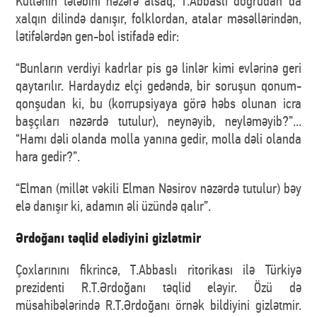
Kütlənin tələbini nəzərə alsaq, T.Abbaslı doğrudan da
xalqın dilində danışır, folklordan, atalar məsəllərindən,
lətifələrdən gen-bol istifadə edir:
“Bunların verdiyi kadrlar pis gə linlər kimi evlərinə geri
qaytarılır. Hardaydız elçi gedəndə, bir soruşun qonum-
qonşudan ki, bu (korrupsiyaya görə həbs olunan icra
başçıları nəzərdə tutulur), neynəyib, neyləməyib?”...
“Hamı dəli olanda molla yanına gedir, molla dəli olanda
hara gedir?”.
“Elman (millət vəkili Elman Nəsirov nəzərdə tutulur) bəy
elə danışır ki, adamın əli üzündə qalır”.
Ərdoğanı təqlid elədiyini gizlətmir
Çoxlarınını fikrincə, T.Abbaslı ritorikası ilə Türkiyə
prezidenti R.T.Ərdoğanı təqlid eləyir. Özü də
müsahibələrində R.T.Ərdoğanı örnək bildiyini gizlətmir.