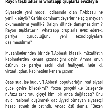
Rayon təşkilatlarını whatsapp qruplarla əvəzləyib
Siyasətdə yeni model iddiasında olan T.Abbaslı nə
yenilik eləyib? Qərbin dominant dəyərlərinə açıq meydan
oxumasıdırmı yenilik? Xalqın dilində danışmasıdırmı?
Rayon təşklatlarını whatsapp qruplarla əvəz edərək,
partiya quruculuğunu yeni texnologiyalara
daşımasıdırmı?
Müsahibələrindən birində T.Abbaslı klassik müxalifətin
kabinetlərdən kənara çıxmadığını deyir. Amma onun
özünün də partiya sədri kimi fəaliyyəti, hələ ki,
virtuallıqdan, kabinetdən kənara çıxmır.
Əsas sual isə budur: T.Abbaslı populyarlığını real siyasi
gücə çevirə biləcəkmi? Yoxsa gerçəkliklə üzləşəndə
nüfuzu zəncirotu çiçəyi kimi bir anda dağılacaq? Onu
ayıq, rasional düşünmək qabiliyyəti olmayan siyasətçi
hesab etmək də çətindir. Ancaq özü demiş: “Bəzən