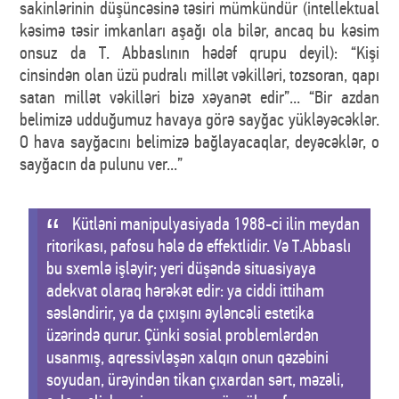
sakinlərinin düşüncəsinə təsiri mümkündür (intellektual
kəsimə təsir imkanları aşağı ola bilər, ancaq bu kəsim
onsuz da T. Abbaslının hədəf qrupu deyil): “Kişi
cinsindən olan üzü pudralı millət vəkilləri, tozsoran, qapı
satan millət vəkilləri bizə xəyanət edir”... “Bir azdan
belimizə udduğumuz havaya görə sayğac yükləyəcəklər.
O hava sayğacını belimizə bağlayacaqlar, deyəcəklər, o
sayğacın da pulunu ver...”
Kütləni manipulyasiyada 1988-ci ilin meydan
ritorikası, pafosu hələ də effektlidir. Və T.Abbaslı
bu sxemlə işləyir; yeri düşəndə situasiyaya
adekvat olaraq hərəkət edir: ya ciddi ittiham
səsləndirir, ya da çıxışını əyləncəli estetika
üzərində qurur. Çünki sosial problemlərdən
usanmış, aqressivləşən xalqın onun qəzəbini
soyudan, ürəyindən tikan çıxardan sərt, məzəli,