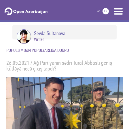
AZ
EN
Sevda Sultanova
Writer
POPULIZMDƏN POPULYARLIĞA DOĞRU
26.05.2021 / Ağ Partiyanın sədri Tural Abbaslı geniş
kütləyə necə çıxış tapdı?