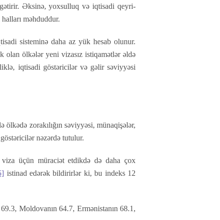
ətirir. Əksinə, yoxsulluq və iqtisadi qeyri-
i halları məhduddur.
qtisadi sisteminə daha az yük hesab olunur.
 olan ölkələr yeni vizasız istiqamətlər əldə
lə, iqtisadi göstəricilər və gəlir səviyyəsi
ə ölkədə zorakılığın səviyyəsi, münaqişələr,
göstəricilər nəzərdə tutulur.
ta viza üçün müraciət etdikdə də daha çox
5]
istinad edərək bildirirlər ki, bu indeks 12
i 69.3, Moldovanın 64.7, Ermənistanın 68.1,