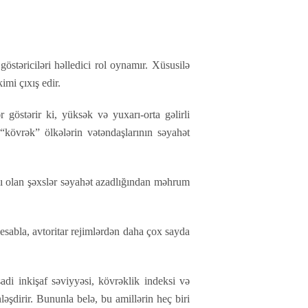
östəriciləri həlledici rol oynamır. Xüsusilə
imi çıxış edir.
 göstərir ki, yüksək və yuxarı-orta gəlirli
a “kövrək” ölkələrin vətəndaşlarının səyahət
cı olan şəxslər səyahət azadlığından məhrum
hesabla, avtoritar rejimlərdən daha çox sayda
sadi inkişaf səviyyəsi, kövrəklik indeksi və
ləşdirir. Bununla belə, bu amillərin heç biri