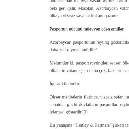
büdcəsindən maliyyə vəsaiti ayrılır. Lakin
belə geri qalır. Məsələn, Azərbaycan vətən
ölkəyə vizasız səyahət imkanı qazanır.
Pasportun gücünü müəyyən edən amillər
Azərbaycan pasportunun reytinq göstəriciləri
daha zəif qiymətləndirilir?
Məlumdur ki, pasport reytinqləri əsasən ölkə
ölkələrin vətəndaşları daha çox, bəziləri isə
İqtisadi faktorlar
Əksər mənbələrin fikrincə, vizasız səfər imk
cəhətdən güclü dövlətlərin pasportları rey
ödəməsi göstərilir.
[3]
Bu yanaşma “Henley & Partners” şirkəti tər