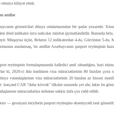
h etməyə kifayət etmir.
ən amillər
baycanın göstəriciləri dünya ortalamasından bir qədər yuxarıdır. Xüsusi
kimi dörd indikator üzrə nəticələr müsbət qiymətləndirilir. Bununla belə
ləyir. Müqayisə üçün, Belarus 12 indikatordan 4-də, Gürcüstan 5-də, 
dırmasına əsaslansaq, bu amillər Azərbaycanın pasport reytinqinin ha
port reytinqinin formalaşmasında həlledici amil olmadığını, bəzi istis
rlar ki, 2020-ci ildə iranlıların viza müraciətlərinin 80 faizdən çoxu
rkiyə vətəndaşlarının viza müraciətlərinin 20 faizdən az hissəsi mən
 hərçənd CAR “daha kövrək” ölkələr sırasında yer alır, lakin bu göst
daşlarının müraciətlərinə nisbətən səkkiz dəfə çox rədd edilib.
aktor — geosiyasi meyllərin pasport reytinqinə əhəmiyyətli təsir göstərd