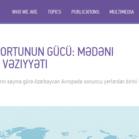
WHO WE ARE
TOPICS
PUBLICATIONS
MULTIMEDIA
ORTUNUN GÜCÜ: MƏDƏNI
VƏZIYYƏTI
lərin sayına görə Azərbaycan Avropada sonuncu yerlərdən birini 