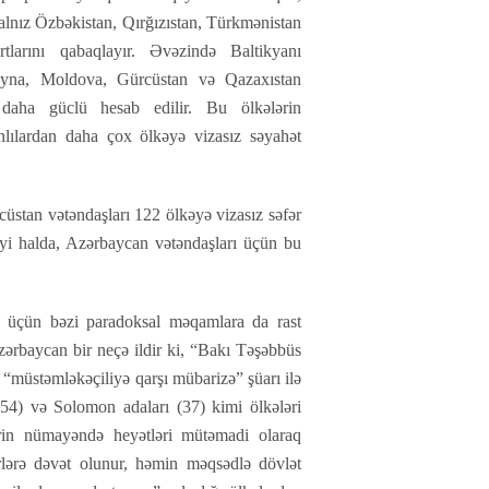
lnız Özbəkistan, Qırğızıstan, Türkmənistan
tlarını qabaqlayır. Əvəzində Baltikyanı
rayna, Moldova, Gürcüstan və Qazaxıstan
ə daha güclü hesab edilir. Bu ölkələrin
nlılardan daha çox ölkəyə vizasız səyahət
üstan vətəndaşları 122 ölkəyə vizasız səfər
yi halda, Azərbaycan vətəndaşları üçün bu
 üçün bəzi paradoksal məqamlara da rast
rbaycan bir neçə ildir ki, “Bakı Təşəbbüs
 “müstəmləkəçiliyə qarşı mübarizə” şüarı ilə
54) və Solomon adaları (37) kimi ölkələri
ərin nümayəndə heyətləri mütəmadi olaraq
rlərə dəvət olunur, həmin məqsədlə dövlət