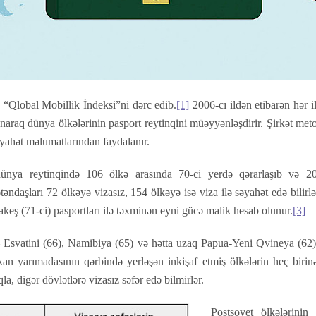
n “Qlobal Mobillik İndeksi”ni dərc edib.
[1]
2006-cı ildən etibarən hər i
slanaraq dünya ölkələrinin pasport reytinqini müəyyənləşdirir. Şirkət 
yahət məlumatlarından faydalanır.
ünya reytinqində 106 ölkə arasında 70-ci yerdə qərarlaşıb və 2
təndaşları 72 ölkəyə vizasız, 154 ölkəyə isə viza ilə səyahət edə bilir
eş (71-ci) pasportları ilə təxminən eyni gücə malik hesab olunur.
[3]
 — Esvatini (66), Namibiya (65) və hətta uzaq Papua-Yeni Qvineya (62
kan yarımadasının qərbində yerləşən inkişaf etmiş ölkələrin heç biri
a, digər dövlətlərə vizasız səfər edə bilmirlər.
Postsovet ölkələrinin