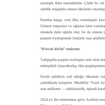
açmaqda daha maraqlıdırlar. Çünki bu cür şə
sabitlik müşahidə olunan ölkələrin vətəndaşl
Bundan başqa, varlı ölkə vətəndaşları kası
Onların miqrasiya və sığınma kimi vasitələr
etməkdə daha uğurlu olur, bu da onların pas
pasport reytinqindəki fərqlərin əsas amillərin
“Kövrək dövlət” sindromu
Tədqiqatda pasport reytinqinə təsir edən ik
mütəşəkkil cinayətkarlıq, elita qruplaşmaları
Daxili sabitliyin zəif olduğu ölkələrin 
çətinliklərlə üzləşirlər. Müəlliflər “Fund f
əsas indikator — təhlükəsizlik, iqtisadi bəra
2024-cü ilin məlumatına görə, Azərbaycanın