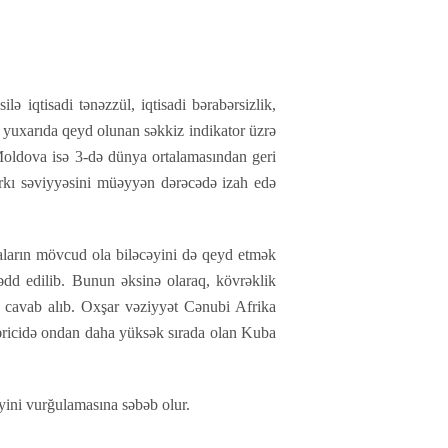
lə iqtisadi tənəzzül, iqtisadi bərabərsizlik,
, yuxarıda qeyd olunan səkkiz indikator üzrə
Moldova isə 3-də dünya ortalamasından geri
zırkı səviyyəsini müəyyən dərəcədə izah edə
naların mövcud ola biləcəyini də qeyd etmək
 rədd edilib. Bunun əksinə olaraq, kövrəklik
fi cavab alıb. Oxşar vəziyyət Cənubi Afrika
əricidə ondan daha yüksək sırada olan Kuba
iyini vurğulamasına səbəb olur.