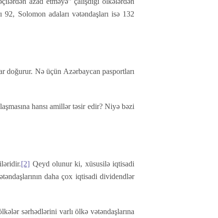
əçilərdən azad etməyə” çalışdığı ölkələrdən
rı 92, Solomon adaları vətəndaşları isə 132
allar doğurur. Nə üçün Azərbaycan pasportları
laşmasına hansı amillər təsir edir? Niyə bəzi
əridir.
[2]
Qeyd olunur ki, xüsusilə iqtisadi
təndaşlarının daha çox iqtisadi dividendlər
 ölkələr sərhədlərini varlı ölkə vətəndaşlarına