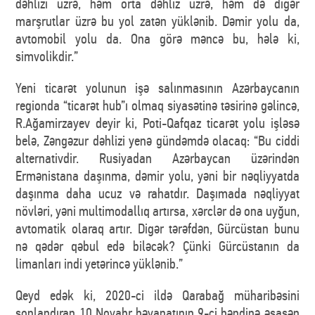
dəhlizi üzrə, həm orta dəhliz üzrə, həm də digər
marşrutlar üzrə bu yol zatən yüklənib. Dəmir yolu da,
avtomobil yolu da. Ona görə məncə bu, hələ ki,
simvolikdir.”
Yeni ticarət yolunun işə salınmasının Azərbaycanın
regionda “ticarət hub”ı olmaq siyasətinə təsirinə gəlincə,
R.Ağamirzayev deyir ki, Poti-Qafqaz ticarət yolu işləsə
belə, Zəngəzur dəhlizi yenə gündəmdə olacaq: “Bu ciddi
alternativdir. Rusiyadan Azərbaycan üzərindən
Ermənistana daşınma, dəmir yolu, yəni bir nəqliyyatda
daşınma daha ucuz və rahatdır. Daşımada nəqliyyat
növləri, yəni multimodallıq artırsa, xərclər də ona uyğun,
avtomatik olaraq artır. Digər tərəfdən, Gürcüstan bunu
nə qədər qəbul edə biləcək? Çünki Gürcüstanın da
limanları indi yetərincə yüklənib.”
Qeyd edək ki, 2020-ci ildə Qarabağ müharibəsini
sonlandıran 10 Noyabr bəyanatının 9-ci bəndinə əsasən