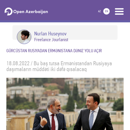
AZ
EN
Nurlan Huseynov
Freelance Jourlanist
GÜRCÜSTAN RUSIYADAN ERMƏNISTANA DƏNIZ YOLU AÇIR
18.08.2022 / Bu baş tutsa Ermənistandan Rusiyaya
daşımaların müddəti iki dəfə qısalacaq