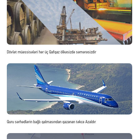
Dövlət müəssisələri hər üç Qafqaz ölkəsizdə səmərəsizdir
Quru sərhədlərin bağlı qalmasından qazanan təkcə Azaldır