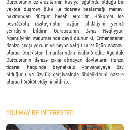
Gürcüstanın öz ərazilərinin Rusiya işğalında olduğu bir
vaxtda düşmən ölkə ilə ticarətə başlamağı mənəvi
baxımından düzgün hesab etmirlər. Hökumət isə
beynəlxalq razılaşmalar uyğun öhdəliyini yerinə
yetirdiyini bildirir. Gürcüstanın Dəniz Nəqliyyatı
Agentliyinin məlumatında qeyd olunur ki, Ermənistanın
dənizə çıxışı yoxdur və beynəlxalq ticarət üçün ənənəvi
olaraq Gürcüstan limanlarından istifadə edir. Agentlik
Gürcüstanın dənizə çıxışı olmayan dövlətlərin tranzit
ticarəti haqqında beynəlxalq Konvensiyaya üzv
olduğunu və üzvlük çərçivəsində öhdəliklərini nəzərə
alaraq hərəkət etdiyini bildirib.
YOU MAY BE INTERESTED