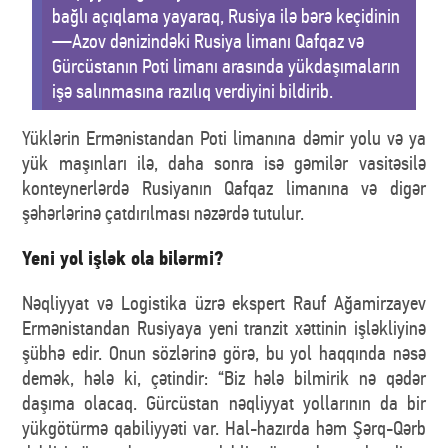
bağlı açıqlama yayaraq, Rusiya ilə bərə keçidinin
—Azov dənizindəki Rusiya limanı Qafqaz və
Gürcüstanın Poti limanı arasında yükdaşımaların
işə salınmasına razılıq verdiyini bildirib.
Yüklərin Ermənistandan Poti limanına dəmir yolu və ya
yük maşınları ilə, daha sonra isə gəmilər vasitəsilə
konteynerlərdə Rusiyanın Qafqaz limanına və digər
şəhərlərinə çatdırılması nəzərdə tutulur.
Yeni yol işlək ola bilərmi?
Nəqliyyat və Logistika üzrə ekspert Rauf Ağamirzayev
Ermənistandan Rusiyaya yeni tranzit xəttinin işləkliyinə
şübhə edir. Onun sözlərinə görə, bu yol haqqında nəsə
demək, hələ ki, çətindir: “Biz hələ bilmirik nə qədər
daşıma olacaq. Gürcüstan nəqliyyat yollarının da bir
yükgötürmə qabiliyyəti var. Hal-hazırda həm Şərq-Qərb