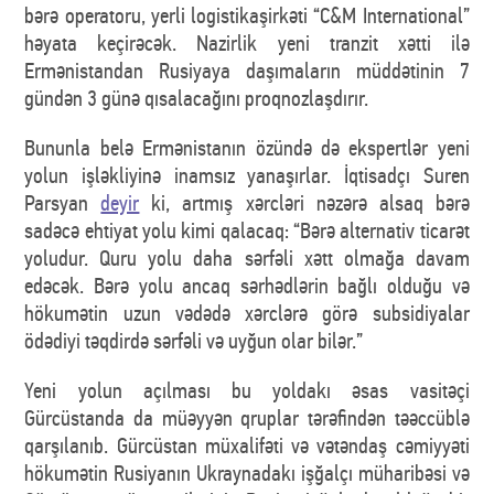
bərə operatoru, yerli logistikaşirkəti “C&M International”
həyata keçirəcək. Nazirlik yeni tranzit xətti ilə
Ermənistandan Rusiyaya daşımaların müddətinin 7
gündən 3 günə qısalacağını proqnozlaşdırır.
Bununla belə Ermənistanın özündə də ekspertlər yeni
yolun işləkliyinə inamsız yanaşırlar. İqtisadçı Suren
Parsyan
deyir
ki, artmış xərcləri nəzərə alsaq bərə
sadəcə ehtiyat yolu kimi qalacaq: “Bərə alternativ ticarət
yoludur. Quru yolu daha sərfəli xətt olmağa davam
edəcək. Bərə yolu ancaq sərhədlərin bağlı olduğu və
hökumətin uzun vədədə xərclərə görə subsidiyalar
ödədiyi təqdirdə sərfəli və uyğun olar bilər.”
Yeni yolun açılması bu yoldakı əsas vasitəçi
Gürcüstanda da müəyyən qruplar tərəfindən təəccüblə
qarşılanıb. Gürcüstan müxalifəti və vətəndaş cəmiyyəti
hökumətin Rusiyanın Ukraynadakı işğalçı müharibəsi və