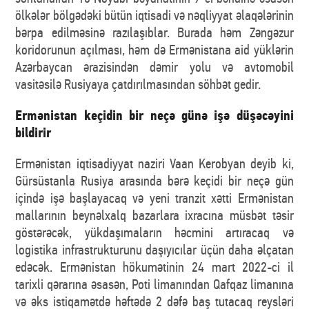
ölkələr bölgədəki bütün iqtisadi və nəqliyyat əlaqələrinin
bərpa edilməsinə razılaşıblar. Burada həm Zəngəzur
koridorunun açılması, həm də Ermənistana aid yüklərin
Azərbaycan ərazisindən dəmir yolu və avtomobil
vasitəsilə Rusiyaya çatdırılmasından söhbət gedir.
Ermənistan keçidin bir neçə günə işə düşəcəyini
bildirir
Ermənistan iqtisadiyyat naziri Vaan Kerobyan deyib ki,
Gürsüstanla Rusiya arasında bərə keçidi bir neçə gün
içində işə başlayacaq və yeni tranzit xətti Ermənistan
mallarının beynəlxalq bazarlara ixracına müsbət təsir
göstərəcək, yükdaşımaların həcmini artıracaq və
logistika infrastrukturunu daşıyıcılar üçün daha əlçatan
edəcək. Ermənistan hökumətinin 24 mart 2022-ci il
tarixli qərarına əsasən, Poti limanından Qafqaz limanına
və əks istiqamətdə həftədə 2 dəfə baş tutacaq reysləri