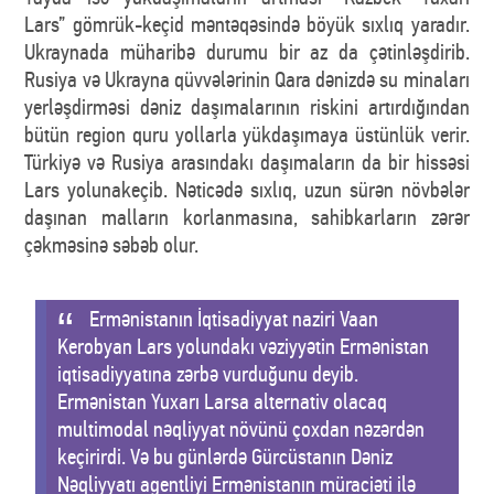
Lars” gömrük-keçid məntəqəsində böyük sıxlıq yaradır.
Ukraynada müharibə durumu bir az da çətinləşdirib.
Rusiya və Ukrayna qüvvələrinin Qara dənizdə su minaları
yerləşdirməsi dəniz daşımalarının riskini artırdığından
bütün region quru yollarla yükdaşımaya üstünlük verir.
Türkiyə və Rusiya arasındakı daşımaların da bir hissəsi
Lars yolunakeçib. Nəticədə sıxlıq, uzun sürən növbələr
daşınan malların korlanmasına, sahibkarların zərər
çəkməsinə səbəb olur.
Ermənistanın İqtisadiyyat naziri Vaan
Kerobyan Lars yolundakı vəziyyətin Ermənistan
iqtisadiyyatına zərbə vurduğunu deyib.
Ermənistan Yuxarı Larsa alternativ olacaq
multimodal nəqliyyat növünü çoxdan nəzərdən
keçirirdi. Və bu günlərdə Gürcüstanın Dəniz
Nəqliyyatı agentliyi Ermənistanın müraciəti ilə