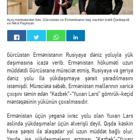
Açıq mənbələrdən foto: Gürcüstan və Ermənistanın baş nazirləri İrakli Qaribaşvili
və Nikol Paşinyan
Gürcüstan Ermənistanın Rusiyaya dəniz yoluyla yük
daşımasına icazə verib. Ermənistan hökuməti uzun
müddətdi Gürcüstana müraciət etmiş, Rusiyaya və geriyə
dəniz yolu ilə yükdaşımaya şərait yaradılmasını
istəmişdi. Müraciətə səbəb, Ermənistan mallarının xaricə
çıxışını təmin edən “Kazbek”-“Yuxarı Lars” gömrük-keçid
məntəqəsinin yükünün çoxalmasıdır.
Ermənistan üçün yeganə ixrac yolu olan Yuxarı Lars
əslində yükdaşımalar üçün əlverişli deyil. Qışda kəskin
hava şəraiti ilə əlaqədar yol uzun müddət bağlı olur.
Yayda isə yükdaşımaların artması “Kazbek”-“Yuxarı