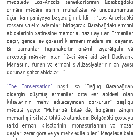
məqalədə Los-Ancels sənətkarlarının Qarabağdakı
erməni mədəni irsinin mühafizəsi və unudulmaması
üçün kampaniyaya başladığını bildirir: “Los-Ancelsdəki
rəssam və elm adamları birləşərək, Qarabağdakı erməni
abidələrinin xatirəsinə memorial hazırlayırlar. Ermənilər
qaçır, geridə isə çoxəsirlik erməni mədəni irsi dayanır:
Bir zamanlar Tiqranakertin önəmli ziyarətgahı və
arxeoloji məskəni olan 12-ci əsrə aid zərif Dadivank
Manastırı. Yunan və erməni sivilizasiyalarının ən yaxşı
qorunan şəhər abidələri...”
“The Conversation”
nəşri isə “Dağlıq Qarabağdan
didərgin düşmüş ermənilər orta əsr abidəsi olan
kilsələrinin məhv ediləcəyindən qorxurlar” başlıqlı
məqalə yayıb: “Müharibə bitsə də, bölgənin zəngin
memarlıq irsi hələ təhlükə altındadır. Bölgədəki çoxsaylı
tarixi erməni kilsələrinin, monastırlarının və məzar
daşları zərər görə və ya məhv edilə bilər.” Məqalədə belə