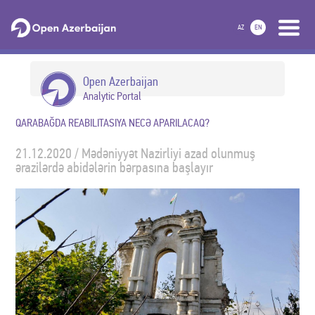
AZ
EN
Open Azerbaijan
Analytic Portal
QARABAĞDA REABILITASIYA NECƏ APARILACAQ?
21.12.2020 / Mədəniyyət Nazirliyi azad olunmuş
ərazilərdə abidələrin bərpasına başlayır