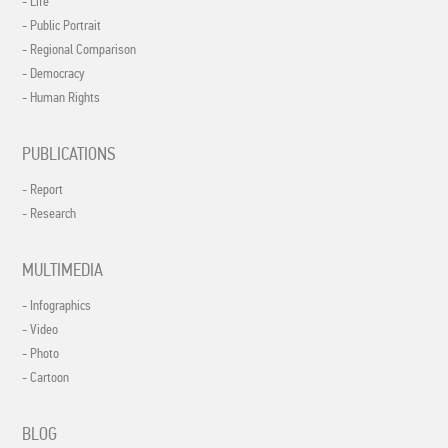
- Life
- Public Portrait
- Regional Comparison
- Democracy
- Human Rights
PUBLICATIONS
- Report
- Research
MULTIMEDIA
- Infographics
- Video
- Photo
- Cartoon
BLOG