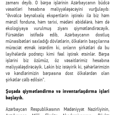
zamanı deyib. O bərpa işlərinin Azərbaycanın büdcə
vəsaitləri hesabına maliyyələşəcəyini vurğulayıb:
“Əvvəlcə beynəlxalq ekspertlərin iştirakı ilə biz həm
mənzil fonduna, həm tarixi, mədəni abidələrə, həm də
ekologiyaya vurulmuş ziyanı qiymətləndirəcəyik.
Fürsətdən istifadə edib, Azərbaycanın dostluq
münasibətləri saxladığı dövlətlərin, ölkələrin başçılarına
müraciət etmək istərdim ki, onların şirkətləri də bu
layihələrdə podratçı kimi fəal iştirak etsinlər. Bərpa
işlərini biz özümüz, öz vəsaitlərimiz hesabına
maliyyələşdirəcəyik. Lakin biz istəyirik ki, şəhərlərimizin
və kəndlərimizin bərpasına dost ölkələrdən olan
şirkətlər cəlb edilsin”.
Şuşada qiymətləndirmə və inventarlaşdırma işləri
başlayıb.
Azərbaycan Respublikasının Mədəniyyət Nazirliyinin,