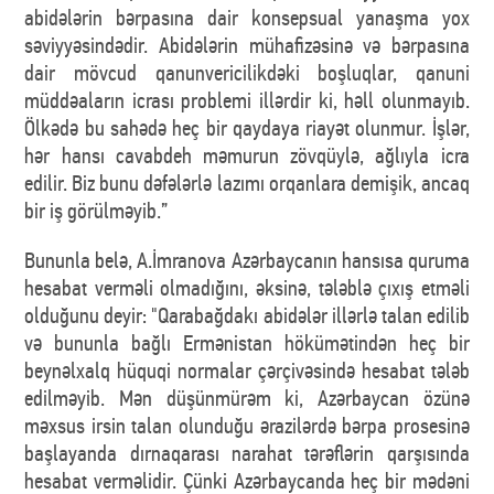
abidələrin bərpasına dair konsepsual yanaşma yox
səviyyəsindədir. Abidələrin mühafizəsinə və bərpasına
dair mövcud qanunvericilikdəki boşluqlar, qanuni
müddəaların icrası problemi illərdir ki, həll olunmayıb.
Ölkədə bu sahədə heç bir qaydaya riayət olunmur. İşlər,
hər hansı cavabdeh məmurun zövqüylə, ağlıyla icra
edilir. Biz bunu dəfələrlə lazımı orqanlara demişik, ancaq
bir iş görülməyib.”
Bununla belə, A.İmranova Azərbaycanın hansısa quruma
hesabat verməli olmadığını, əksinə, tələblə çıxış etməli
olduğunu deyir: "Qarabağdakı abidələr illərlə talan edilib
və bununla bağlı Ermənistan hökümətindən heç bir
beynəlxalq hüquqi normalar çərçivəsində hesabat tələb
edilməyib. Mən düşünmürəm ki, Azərbaycan özünə
məxsus irsin talan olunduğu ərazilərdə bərpa prosesinə
başlayanda dırnaqarası narahat tərəflərin qarşısında
hesabat verməlidir. Çünki Azərbaycanda heç bir mədəni