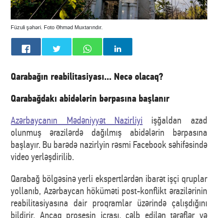
Füzuli şəhəri. Foto Əhməd Muxtarındır.
Qarabağın reabilitasiyası... Necə olacaq?
Qarabağdakı abidələrin bərpasına başlanır
Azərbaycanın Mədəniyyət Nazirliyi
işğaldan azad
olunmuş ərazilərdə dağılmış abidələrin bərpasına
başlayır. Bu barədə nazirlyin rəsmi Facebook səhifəsində
video yerləşdirilib.
Qarabağ bölgəsinə yerli ekspertlərdən ibarət işçi qruplar
yollanıb, Azərbaycan höküməti post-konflikt ərazilərinin
reabilitasiyasına dair proqramlar üzərində çalışdığını
bildirir. Ancaq prosesin icrası, cəlb edilən tərəflər və