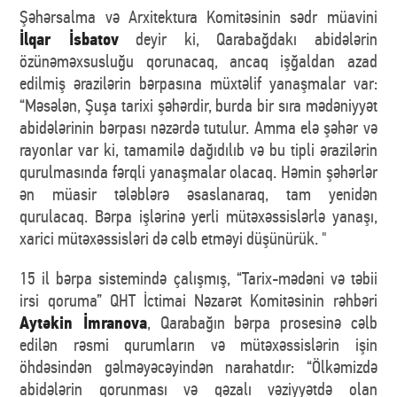
Şəhərsalma və Arxitektura Komitəsinin sədr müavini
İlqar İsbatov
deyir ki, Qarabağdakı abidələrin
özünəməxsusluğu qorunacaq, ancaq işğaldan azad
edilmiş ərazilərin bərpasına müxtəlif yanaşmalar var:
“Məsələn, Şuşa tarixi şəhərdir, burda bir sıra mədəniyyət
abidələrinin bərpası nəzərdə tutulur. Amma elə şəhər və
rayonlar var ki, tamamilə dağıdılıb və bu tipli ərazilərin
qurulmasında fərqli yanaşmalar olacaq. Həmin şəhərlər
ən müasir tələblərə əsaslanaraq, tam yenidən
qurulacaq. Bərpa işlərinə yerli mütəxəssislərlə yanaşı,
xarici mütəxəssisləri də cəlb etməyi düşünürük. "
15 il bərpa sistemində çalışmış, “Tarix-mədəni və təbii
irsi qoruma” QHT İctimai Nəzarət Komitəsinin rəhbəri
Aytəkin İmranova
, Qarabağın bərpa prosesinə cəlb
edilən rəsmi qurumların və mütəxəssislərin işin
öhdəsindən gəlməyəcəyindən narahatdır: “Ölkəmizdə
abidələrin qorunması və qəzalı vəziyyətdə olan