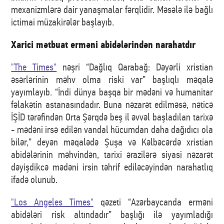
mexanizmlərə dair yanaşmalar fərqlidir. Məsələ ilə bağlı
ictimai müzakirələr başlayıb.
Xarici mətbuat erməni abidələrindən narahatdır
"The Times"
nəşri “Dağlıq Qarabağ: Dəyərli xristian
əsərlərinin məhv olma riski var” başlıqlı məqalə
yayımlayıb. “İndi dünya başqa bir mədəni və humanitar
fəlakətin astanasındadır. Buna nəzarət edilməsə, nəticə
İŞİD tərəfindən Orta Şərqdə beş il əvvəl başladılan tarixə
- mədəni irsə edilən vandal hücumdan daha dağıdıcı ola
bilər,” deyən məqalədə Şuşa və Kəlbəcərdə xristian
abidələrinin məhvindən, tarixi ərazilərə siyasi nəzarət
dəyişdikcə mədəni irsin təhrif ediləcəyindən narahatlıq
ifadə olunub.
"Los Angeles Times"
qəzeti “Azərbaycanda erməni
abidələri risk altındadır” başlığı ilə yayımladığı