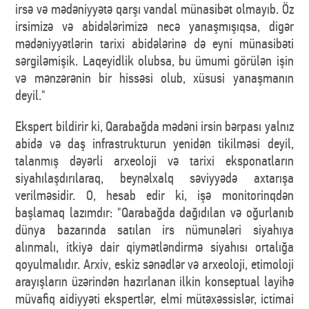
irsə və mədəniyyətə qarşı vandal münasibət olmayıb. Öz
irsimizə və abidələrimizə necə yanaşmışıqsa, digər
mədəniyyətlərin tarixi abidələrinə də eyni münasibəti
sərgiləmişik. Laqeyidlik olubsa, bu ümumi görülən işin
və mənzərənin bir hissəsi olub, xüsusi yanaşmanın
deyil."
Ekspert bildirir ki, Qarabağda mədəni irsin bərpası yalnız
abidə və daş infrastrukturun yenidən tikilməsi deyil,
talanmış dəyərli arxeoloji və tarixi eksponatların
siyahılaşdırılaraq, beynəlxalq səviyyədə axtarışa
verilməsidir. O, hesab edir ki, işə monitorinqdən
başlamaq lazımdır: "Qarabağda dağıdılan və oğurlanıb
dünya bazarında satılan irs nümunələri siyahıya
alınmalı, itkiyə dair qiymətləndirmə siyahısı ortalığa
qoyulmalıdır. Arxiv, eskiz sənədlər və arxeoloji, etimoloji
arayışların üzərindən hazırlanan ilkin konseptual layihə
müvafiq aidiyyəti ekspertlər, elmi mütəxəssislər, ictimai