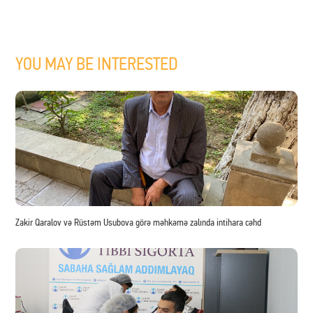
YOU MAY BE INTERESTED
Zakir Qaralov və Rüstəm Usubova görə məhkəmə zalında intihara cəhd