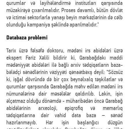
qurumlar və layihələndirmə institutları qarşısında
müzakirəyə çıxarılmalıdır. Proses davamlı, bütün dövlət
və ictimai sektorlarla yanaşı beyin mərkəzlərinin də cəlb
olunduğu kampaniya şəklində aparılmalıdır."
Databaza problemi
Tarix üzrə fəlsəfə doktoru, mədəni irs abidələri üzrə
ekspert Fariz Xəlili bildirir ki, Qarabağdakı maddi
mədəniyyət abidələri ilə bağlı arxiv tədqiqatların baza-
bələdçi sənədlərinin vəziyyəti qənaətbəxş deyil: “Sözsüz
ki, işğal dövründə də bir çox beynəlxalq təşkilatlar və
qurumlar qarşısında Qarabağda məhv edilən mədəni irs
nümunələrinə dair məsələlər qaldırılıb. Lakin, işin
əlçatmaz olduğu dönəmdə - müharibədən öncə Qarabağ
abidələrinin arxeoloji, epiqrofiq və memarlıq
tədqiqatlarına dair vahid data baza – sənəd
hazırlanmayıb. Hər işin başlanğıcı düzgün