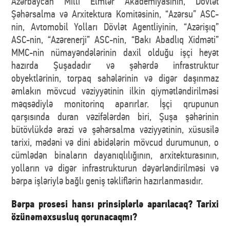
Azərbaycan Milli Elmlər Akademiyasının, Dövlət
Şəhərsalma və Arxitektura Komitəsinin, “Azərsu” ASC-
nin, Avtomobil Yolları Dövlət Agentliyinin, “Azərişıq”
ASC-nin, “Azərenerji” ASC-nin, “Bakı Abadlıq Xidməti”
MMC-nin nümayəndələrinin daxil olduğu işçi heyət
hazırda Şuşadadır və şəhərdə infrastruktur
obyektlərinin, torpaq sahələrinin və digər daşınmaz
əmlakın mövcud vəziyyətinin ilkin qiymətləndirilməsi
məqsədiylə monitorinq aparırlar. İşçi qrupunun
qarşısında duran vəzifələrdən biri, Şuşa şəhərinin
bütövlükdə ərazi və şəhərsalma vəziyyətinin, xüsusilə
tarixi, mədəni və dini abidələrin mövcud durumunun, o
cümlədən binaların dayanıqlılığının, arxitekturasının,
yolların və digər infrastrukturun dəyərləndirilməsi və
bərpa işləriylə bağlı geniş təkliflərin hazırlanmasıdır.
Bərpa prosesi hansı prinsiplərlə aparılacaq? Tarixi
özünəməxsusluq qorunacaqmı?