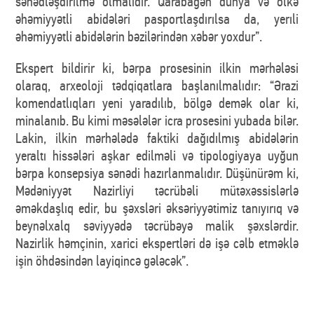
sənədləşdirilmə olmalıdır. Qarabağən dünya və ölkə
əhəmiyyətli abidələri pasportlaşdırılsa da, yerıli
əhəmiyyətli abidələrin bəzilərindən xəbər yoxdur”.
Ekspert bildirir ki, bərpa prosesinin ilkin mərhələsi
olaraq, arxeoloji tədqiqatlara başlanılmalıdır: “Ərazi
komendatlıqları yeni yaradılıb, bölgə demək olar ki,
minalanıb. Bu kimi məsələlər icra prosesini yubada bilər.
Lakin, ilkin mərhələdə faktiki dağıdılmış abidələrin
yeraltı hissələri aşkar edilməli və tipologiyaya uyğun
bərpa konsepsiya sənədi hazırlanmalıdır. Düşünürəm ki,
Mədəniyyət Nazirliyi təcrübəli mütəxəssislərlə
əməkdaşlıq edir, bu şəxsləri əksəriyyətimiz tanıyırıq və
beynəlxalq səviyyədə təcrübəyə malik şəxslərdir.
Nazirlik həmçinin, xarici ekspertləri də işə cəlb etməklə
işin öhdəsindən layiqincə gələcək”.