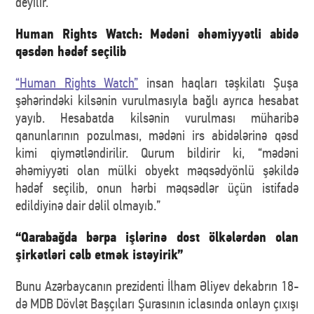
deyilir.
Human Rights Watch: Mədəni əhəmiyyətli abidə
qəsdən hədəf seçilib
“Human Rights Watch”
insan haqları təşkilatı Şuşa
şəhərindəki kilsənin vurulmasıyla bağlı ayrıca hesabat
yayıb. Hesabatda kilsənin vurulması müharibə
qanunlarının pozulması, mədəni irs abidələrinə qəsd
kimi qiymətləndirilir. Qurum bildirir ki, “mədəni
əhəmiyyəti olan mülki obyekt məqsədyönlü şəkildə
hədəf seçilib, onun hərbi məqsədlər üçün istifadə
edildiyinə dair dəlil olmayıb.”
“Qarabağda bərpa işlərinə dost ölkələrdən olan
şirkətləri cəlb etmək istəyirik”
Bunu Azərbaycanın prezidenti İlham Əliyev dekabrın 18-
də MDB Dövlət Başçıları Şurasının iclasında onlayn çıxışı